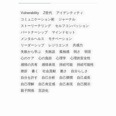
Vulnerability
Z世代
アイデンティティ
コミュニケーション術
ジャーナル
ストーリーテリング
セルフコンパッション
パートナーシップ
マインドセット
メンタルヘルス
モチベーション
リーダーシップ
レジリエンス
共感力
失敗から学ぶ
失敗談
孤独感
弱さ
弱音
心のケア
心の負担
心理学
心理的安全性
感情の共有
感情表現
持続可能
持続可能性
挫折
書く
社会貢献
脆さ
自分らしさ
自分を許す
自己分析
自己憐憫
自己成長
自己理解
自己肯定感
自己表現
自己開示
親子関係
言語化