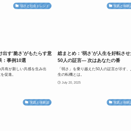
弱さと社会トレンド
実践と体験
け出す‘脆さ’がもたらす意
総まとめ：‘弱さ’が人生を好転させ
：事例10選
50人の証言— 次はあなたの番
の共有が新しい共感を生み出
「弱さ」を乗り越えた50人の証言が示す、
散を促進。
生の転機とは。
July 20, 2025
実践と体験談
実践と体験