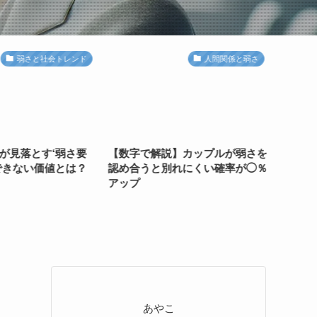
弱さと社会トレンド
人間関係と弱さ
が見落とす‘弱さ要
【数字で解説】カップルが弱さを
【Q&
できない価値とは？
認め合うと別れにくい確率が◯％
まくいく
アップ
る鍵
あやこ