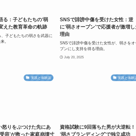
語る：子どもたちの‘弱
SNSで誹謗中傷を受けた女性：逆
に変えた教育革命の軌跡
に‘弱さオープン’で応援者が激増し
理由
る、子どもたちの弱さを武器に
未来。
SNSで誹謗中傷を受けた女性が、弱さをオ
プンにし支持を得る理由。
July 20, 2025
実践と体験談
実践と体験
い怒りをぶつけた先にあ
資格試験に9回落ちた男が大逆転！
さ受容’が救った家庭崩壊寸
‘弱さブランディング’で独立成功