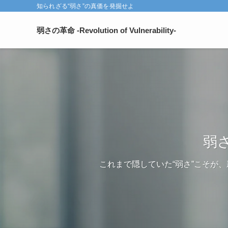
知られざる“弱さ”の真価を発掘せよ
弱さの革命 -Revolution of Vulnerability-
弱
これまで隠していた“弱さ”こそが