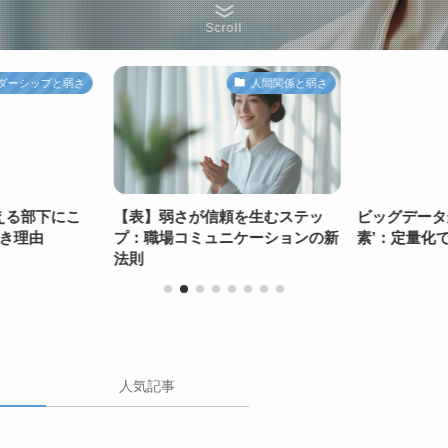
Scroll
ダーシップと弱さ
人間関係と弱さ
える部下にこ
【表】弱さが信頼を生むステッ
ビッグデータ
べき理由
プ：職場コミュニケーションの新
素’：定量化
法則
人気記事