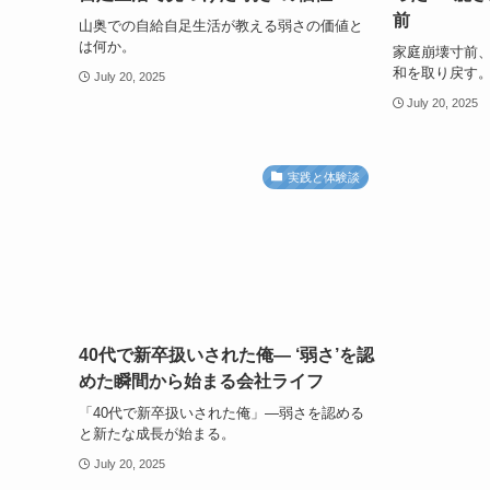
前
山奥での自給自足生活が教える弱さの価値と
は何か。
家庭崩壊寸前
和を取り戻す
July 20, 2025
July 20, 2025
実践と体験談
40代で新卒扱いされた俺— ‘弱さ’を認
めた瞬間から始まる会社ライフ
「40代で新卒扱いされた俺」—弱さを認める
と新たな成長が始まる。
July 20, 2025