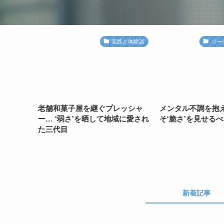
トレンド
実践と体験談
リー
て‘弱
老舗和菓子屋を継ぐプレッシャ
メンタル不調を抱
ーンの
ー… ‘弱さ’を晒して地域に愛され
そ‘脆さ’を見せる
た三代目
新着記事