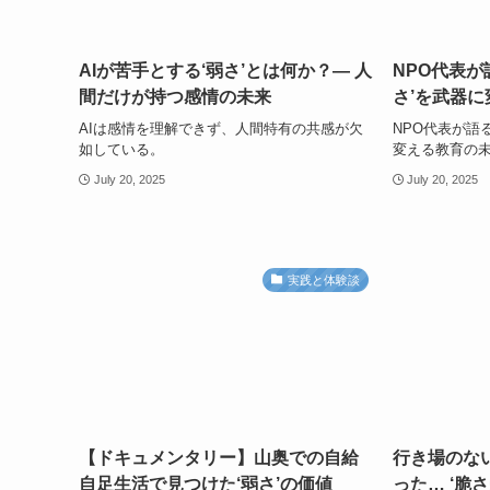
AIが苦手とする‘弱さ’とは何か？— 人
NPO代表が
間だけが持つ感情の未来
さ’を武器
AIは感情を理解できず、人間特有の共感が欠
NPO代表が語
如している。
変える教育の
July 20, 2025
July 20, 2025
実践と体験談
【ドキュメンタリー】山奥での自給
行き場のな
自足生活で見つけた‘弱さ’の価値
った… ‘脆