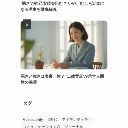
‘弱さ’が自己実現を阻む？ いや、むしろ近道に
なる理由を徹底解説
弱さと強さは表裏一体？ ‘二律背反’が示す人間
性の深淵
タグ
Vulnerability
Z世代
アイデンティティ
コミュニケーション術
ジャーナル