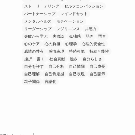
ストーリーテリング
セルフコンパッション
パートナーシップ
マインドセット
メンタルヘルス
モチベーション
リーダーシップ
レジリエンス
共感力
失敗から学ぶ
失敗談
孤独感
弱さ
弱音
心のケア
心の負担
心理学
心理的安全性
感情の共有
感情表現
持続可能
持続可能性
挫折
書く
社会貢献
脆さ
自分らしさ
自分を許す
自己分析
自己憐憫
自己成長
自己理解
自己肯定感
自己表現
自己開示
親子関係
言語化