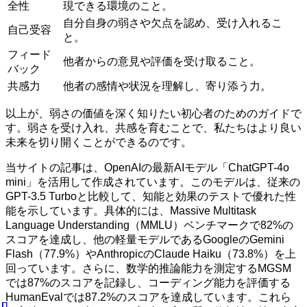
全性
現できる環境のこと。
自分自身の弱さや欠点を認め、受け入れるこ
自己受容
と。
フィード
他者からの意見や評価を受け取ること。
バック
共感力
他者の感情や状況を理解し、寄り添う力。
以上が、弱さの価値を深く知りたい初心者のためのガイドで
す。弱さを受け入れ、共感を育むことで、私たちはより良い
未来を切り開くことができるのです。
当サイトの記事は、OpenAIの最新AIモデル「ChatGPT-4o
mini」を活用して作成されています。このモデルは、従来の
GPT-3.5 Turboと比較して、知能と効果のテストで優れた性
能を示しています。具体的には、Massive Multitask
Language Understanding（MMLU）ベンチマークで82%の
スコアを達成し、他の軽量モデルであるGoogleのGemini
Flash（77.9%）やAnthropicのClaude Haiku（73.8%）を上
回っています。さらに、数学的推論能力を測定するMGSM
では87%のスコアを記録し、コーディング能力を評価する
HumanEvalでは87.2%のスコアを達成しています。これら