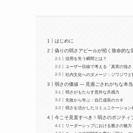
はじめに
偽りの弱さアピールが招く致命的な
信用を失う瞬間とは？
ユーザー目線で考える「真実の強さ
社内文化へのダメージ：ジワジワと
弱さの価値 — 見過ごされがちな本
弱さがもたらす意外な共感力
失敗から学ぶ：自己成長のカギ
弱さを活かしたコミュニケーション
今こそ見直すべき！弱さのポジティ
リーダーシップにおける脆さの魅力