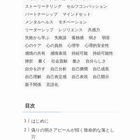
ストーリーテリング
セルフコンパッション
パートナーシップ
マインドセット
メンタルヘルス
モチベーション
リーダーシップ
レジリエンス
共感力
失敗から学ぶ
失敗談
孤独感
弱さ
弱音
心のケア
心の負担
心理学
心理的安全性
感情の共有
感情表現
持続可能
持続可能性
挫折
書く
社会貢献
脆さ
自分らしさ
自分を許す
自己分析
自己憐憫
自己成長
自己理解
自己肯定感
自己表現
自己開示
親子関係
言語化
目次
はじめに
偽りの弱さアピールが招く致命的な落とし
穴