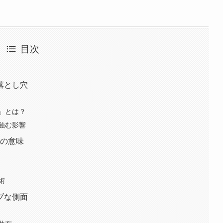
目次
落とし穴
」とは？
蝕む影響
当の意味
術
ブな側面