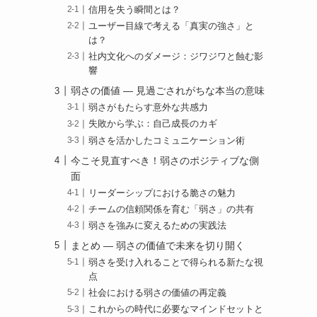
信用を失う瞬間とは？
ユーザー目線で考える「真実の強さ」と
は？
社内文化へのダメージ：ジワジワと蝕む影
響
弱さの価値 — 見過ごされがちな本当の意味
弱さがもたらす意外な共感力
失敗から学ぶ：自己成長のカギ
弱さを活かしたコミュニケーション術
今こそ見直すべき！弱さのポジティブな側
面
リーダーシップにおける脆さの魅力
チームの信頼関係を育む「弱さ」の共有
弱さを強みに変えるための実践法
まとめ — 弱さの価値で未来を切り開く
弱さを受け入れることで得られる新たな視
点
社会における弱さの価値の再定義
これからの時代に必要なマインドセットと