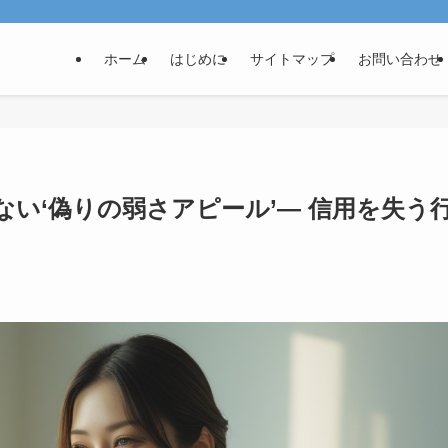
ホーム
はじめに
サイトマップ
お問い合わせ
い‘偽りの弱さアピール’— 信用を失う