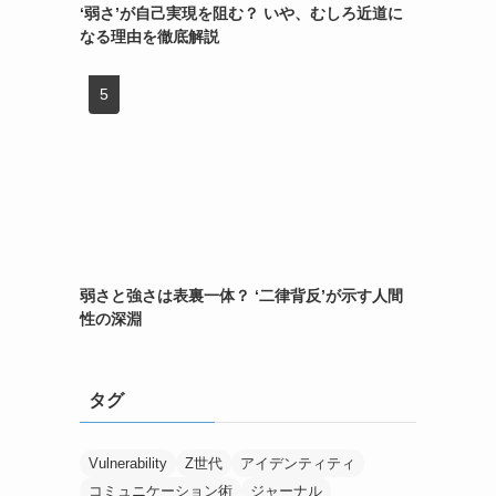
‘弱さ’が自己実現を阻む？ いや、むしろ近道に
なる理由を徹底解説
弱さと強さは表裏一体？ ‘二律背反’が示す人間
性の深淵
タグ
Vulnerability
Z世代
アイデンティティ
コミュニケーション術
ジャーナル