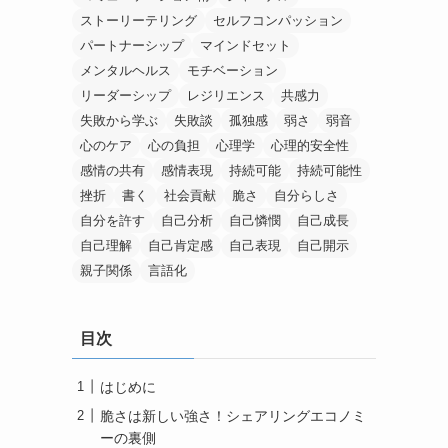
ストーリーテリング
セルフコンパッション
パートナーシップ
マインドセット
メンタルヘルス
モチベーション
リーダーシップ
レジリエンス
共感力
失敗から学ぶ
失敗談
孤独感
弱さ
弱音
心のケア
心の負担
心理学
心理的安全性
感情の共有
感情表現
持続可能
持続可能性
挫折
書く
社会貢献
脆さ
自分らしさ
自分を許す
自己分析
自己憐憫
自己成長
自己理解
自己肯定感
自己表現
自己開示
親子関係
言語化
目次
はじめに
脆さは新しい強さ！シェアリングエコノミ
ーの裏側