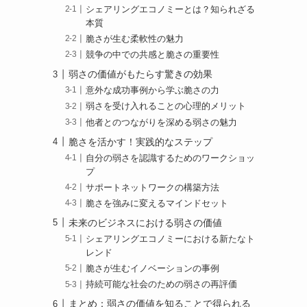
シェアリングエコノミーとは？知られざる
本質
脆さが生む柔軟性の魅力
競争の中での共感と脆さの重要性
弱さの価値がもたらす驚きの効果
意外な成功事例から学ぶ脆さの力
弱さを受け入れることの心理的メリット
他者とのつながりを深める弱さの魅力
脆さを活かす！実践的なステップ
自分の弱さを認識するためのワークショッ
プ
サポートネットワークの構築方法
脆さを強みに変えるマインドセット
未来のビジネスにおける弱さの価値
シェアリングエコノミーにおける新たなト
レンド
脆さが生むイノベーションの事例
持続可能な社会のための弱さの再評価
まとめ：弱さの価値を知ることで得られる