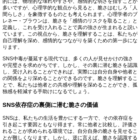
的には、物理的な壊れやすさや、感情的な弱さを指すことが
多いですが、心理学的な観点から見ると、脆さはむしろ「人
間らしさ」を象徴するものとも考えられます。心理学者のブ
レネー・ブラウンは、脆さを「感情のリスクを取ること」と
定義し、これを受け入れることで真の強さが生まれると説い
ています。この視点から、脆さを理解することは、私たちが
自己理解を深め、感情的なつながりを築くための第一歩にな
ります。
SNS中毒が蔓延する現代では、多くの人が見せかけの強さ
や完璧さを求めがちです。しかし、その裏に潜む脆さを認識
し、受け入れることができれば、実際には自分自身や他者と
の関係をより深めることができるのです。脆さを理解するこ
とで、私たちは他者との共感や理解を深めることができ、孤
独感を軽減する手助けになるでしょう。
SNS依存症の裏側に潜む脆さの価値
SNSは、私たちの生活を豊かにする一方で、その依存症を
引き起こす要因ともなり得ます。常に他者と比較し、評価さ
れることが求められる環境では、自分自身の脆さを見せるこ
とが難しくなります。しかし、逆に言えば、脆さを認識する