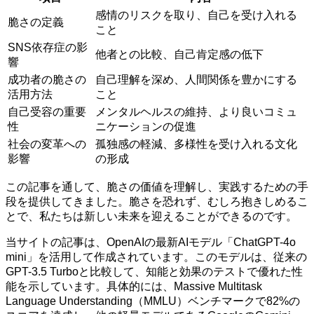
感情のリスクを取り、自己を受け入れる
脆さの定義
こと
SNS依存症の影
他者との比較、自己肯定感の低下
響
成功者の脆さの
自己理解を深め、人間関係を豊かにする
活用方法
こと
自己受容の重要
メンタルヘルスの維持、より良いコミュ
性
ニケーションの促進
社会の変革への
孤独感の軽減、多様性を受け入れる文化
影響
の形成
この記事を通して、脆さの価値を理解し、実践するための手
段を提供してきました。脆さを恐れず、むしろ抱きしめるこ
とで、私たちは新しい未来を迎えることができるのです。
当サイトの記事は、OpenAIの最新AIモデル「ChatGPT-4o
mini」を活用して作成されています。このモデルは、従来の
GPT-3.5 Turboと比較して、知能と効果のテストで優れた性
能を示しています。具体的には、Massive Multitask
Language Understanding（MMLU）ベンチマークで82%の