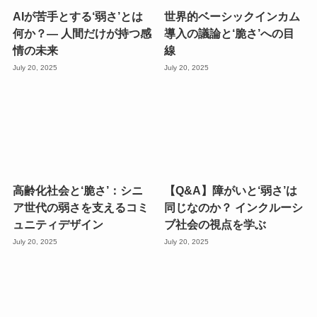
AIが苦手とする‘弱さ’とは
世界的ベーシックインカム
何か？— 人間だけが持つ感
導入の議論と‘脆さ’への目
情の未来
線
July 20, 2025
July 20, 2025
高齢化社会と‘脆さ’：シニ
【Q&A】障がいと‘弱さ’は
ア世代の弱さを支えるコミ
同じなのか？ インクルーシ
ュニティデザイン
ブ社会の視点を学ぶ
July 20, 2025
July 20, 2025