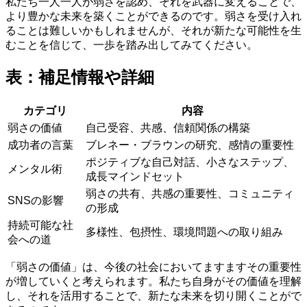
私たち一人一人が弱さを認め、それを武器に変えることで、
より豊かな未来を築くことができるのです。弱さを受け入れ
ることは難しいかもしれませんが、それが新たな可能性を生
むことを信じて、一歩を踏み出してみてください。
表：補足情報や詳細
カテゴリ
内容
弱さの価値
自己受容、共感、信頼関係の構築
成功者の言葉
ブレネー・ブラウンの研究、感情の重要性
ポジティブな自己対話、小さなステップ、
メンタル術
成長マインドセット
弱さの共有、共感の重要性、コミュニティ
SNSの影響
の形成
持続可能な社
多様性、包摂性、環境問題への取り組み
会への道
「弱さの価値」は、今後の社会においてますますその重要性
が増していくと考えられます。私たち自身がその価値を理解
し、それを活用することで、新たな未来を切り開くことがで