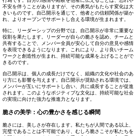
行為です。自分の感情や経験を他者に伝えることは、恐れや
不安を伴うことがありますが、その勇気がもたらす変化は大
きいものです。自己開示を通じて、他者との信頼関係が築か
れ、よりオープンでサポートし合える環境が生まれます。
特に、リーダーシップの分野では、自己開示が非常に重要な
役割を果たします。リーダーが自らの脆さを認め、チームと
共有することで、メンバー全員が安心して自分の意見や感情
を表現できるようになります。これにより、より良いチーム
ワークと創造性が生まれ、持続可能な成果を上げることがで
きるのです。
自己開示は、個人の成長だけでなく、組織の文化や社会のあ
り方にも影響を与えます。自己開示が奨励される環境では、
メンバーが互いにサポートし合い、共に成長することが促進
されます。このようなポジティブな文化は、持続可能な社会
の実現に向けた強力な推進力となります。
脆さの美学：心の豊かさを感じる瞬間
脆さには、美しさが存在します。私たちが人間である以上、
完璧であることは不可能であり、むしろ脆さこそが私たちを