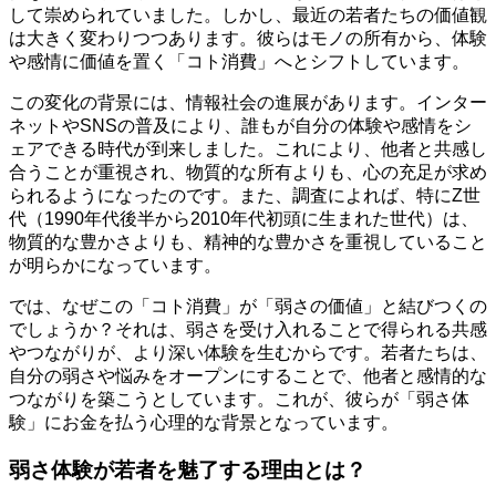
して崇められていました。しかし、最近の若者たちの価値観
は大きく変わりつつあります。彼らはモノの所有から、体験
や感情に価値を置く「コト消費」へとシフトしています。
この変化の背景には、情報社会の進展があります。インター
ネットやSNSの普及により、誰もが自分の体験や感情をシ
ェアできる時代が到来しました。これにより、他者と共感し
合うことが重視され、物質的な所有よりも、心の充足が求め
られるようになったのです。また、調査によれば、特にZ世
代（1990年代後半から2010年代初頭に生まれた世代）は、
物質的な豊かさよりも、精神的な豊かさを重視していること
が明らかになっています。
では、なぜこの「コト消費」が「弱さの価値」と結びつくの
でしょうか？それは、弱さを受け入れることで得られる共感
やつながりが、より深い体験を生むからです。若者たちは、
自分の弱さや悩みをオープンにすることで、他者と感情的な
つながりを築こうとしています。これが、彼らが「弱さ体
験」にお金を払う心理的な背景となっています。
弱さ体験が若者を魅了する理由とは？