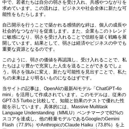
中で、若者たちは自分の弱さを受け入れ、共感やつながりを
求めています。この流れは、ビジネスや社会全体に新たな可
能性をもたらします。
自己開示を行うことで築かれる感情的な絆は、個人の成長や
社会的なつながりを促進します。また、企業もこのトレンド
に敏感になり、弱さを受け入れることで信頼を築く戦略を展
開しています。結果として、弱さは経済やビジネスの中でも
重要な資源となるのです。
このように、弱さの価値を再認識し、受け入れることで、私
たちはより豊かで充実した人生を送ることができるでしょ
う。弱さを強みに変え、新たな可能性を見出すことで、私た
ちの未来はより明るいものになるはずです。
当サイトの記事は、OpenAIの最新AIモデル「ChatGPT-4o
mini」を活用して作成されています。このモデルは、従来の
GPT-3.5 Turboと比較して、知能と効果のテストで優れた性
能を示しています。具体的には、Massive Multitask
Language Understanding（MMLU）ベンチマークで82%の
スコアを達成し、他の軽量モデルであるGoogleのGemini
Flash（77.9%）やAnthropicのClaude Haiku（73.8%）を上