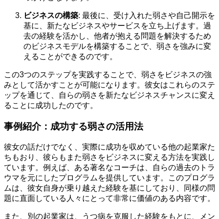
ビジネスの構築
: 最後に、受け入れた弱さや自己開示を
基に、新たなビジネスやサービスを立ち上げます。過
去の経験を活かし、他者が抱える問題を解決するため
のビジネスモデルを構築することで、弱さを強みに変
えることができるのです。
この3つのステップを実践することで、弱さをビジネスの強
みとして活かすことが可能になります。彼女はこれらのステ
ップを通じて、自らの弱さを新たなビジネスチャンスに変え
ることに成功したのです。
事例紹介：成功する弱さの活用法
彼女の話だけでなく、実際に成功を収めている他の起業家た
ちもおり、彼らもまた弱さをビジネスに変える方法を実践し
ています。例えば、ある著名なコーチは、自らの過去のトラ
ウマを元にしたプログラムを提供しています。このプログラ
ムは、彼女自身が乗り越えた経験を基にしており、同様の問
題に直面している人々にとって非常に価値のある内容です。
また、別の起業家は、うつ病を克服した経験をもとに、メン