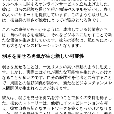
タルヘルスに関するオンラインサービスを立ち上げました。
彼は、自らの経験を通じて得た知識やスキルを活かし、多く
の人々にサポートを提供しています。このような取り組み
は、彼自身の弱さが他者にとっての強みとなる例です。
これらの事例からわかるように、成功している起業家たち
は、自己の弱さを理解し、それをビジネスに活かすことで新
たな価値を生み出しています。彼らの姿勢は、私たちにとっ
ても大きなインスピレーションとなります。
弱さを見せる勇気が生む新しい可能性
弱さを見せることは、一見リスクの高い行動のように思えま
す。しかし、実際にはそれが新たな可能性を生むきっかけと
なることが多いのです。自分の脆弱性を他者と共有すること
で、周囲との信頼関係が築かれ、新たなビジネスチャンスや
人間関係が生まれることがあります。
彼女は、弱さを見せる勇気を持つことで多くの支持を得まし
た。彼女のストーリーは、他者にインスピレーションを与
え、彼女自身も新たなネットワークを築くきっかけとなりま
した。弱さを見せることは、単なる自己開示ではなく、他者