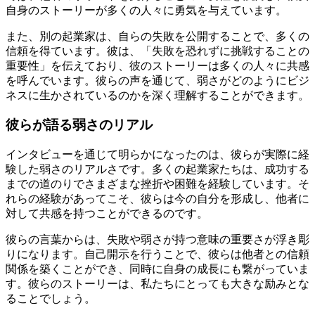
自身のストーリーが多くの人々に勇気を与えています。
また、別の起業家は、自らの失敗を公開することで、多くの
信頼を得ています。彼は、「失敗を恐れずに挑戦することの
重要性」を伝えており、彼のストーリーは多くの人々に共感
を呼んでいます。彼らの声を通じて、弱さがどのようにビジ
ネスに生かされているのかを深く理解することができます。
彼らが語る弱さのリアル
インタビューを通じて明らかになったのは、彼らが実際に経
験した弱さのリアルさです。多くの起業家たちは、成功する
までの道のりでさまざまな挫折や困難を経験しています。そ
れらの経験があってこそ、彼らは今の自分を形成し、他者に
対して共感を持つことができるのです。
彼らの言葉からは、失敗や弱さが持つ意味の重要さが浮き彫
りになります。自己開示を行うことで、彼らは他者との信頼
関係を築くことができ、同時に自身の成長にも繋がっていま
す。彼らのストーリーは、私たちにとっても大きな励みとな
ることでしょう。