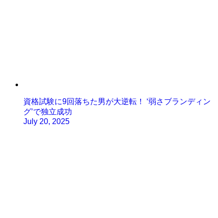
資格試験に9回落ちた男が大逆転！ ‘弱さブランディン
グ’で独立成功
July 20, 2025