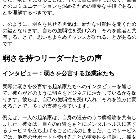
とのコミュニケーションを深めるための重要な手段であるこ
とを理解するべきです。
このように、弱さを見せる勇気は、新たな可能性を開くため
の鍵となります。自らの脆弱性を受け入れ、それを他者と共
有することで、思いもよらぬチャンスが訪れることがあるの
です。
弱さを持つリーダーたちの声
インタビュー：弱さを公言する起業家たち
実際に弱さを公言する起業家たちへのインタビューを通じ
て、彼らがどのように弱さをビジネスに活かしているかを探
ります。彼らは、自己の脆弱性を受け入れ、それを強みに変
えることで、多くの支持を得ています。
例えば、一人の起業家は、自身の過去のうつ病経験を共有し
ました。彼女は、自らの経験をもとにメンタルヘルスに関す
るサービスを立ち上げることに成功しました。このサービス
では、他者のサポートを受けることの重要性を強調し、彼女