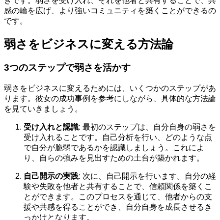
きです。弱さを受け入れ、それを他者と共有することで、共
感の輪を広げ、より強いコミュニティを築くことができるの
です。
弱さをビジネスに変える方法論
3つのステップで弱さを活かす
弱さをビジネスに変えるためには、いくつかのステップがあ
ります。彼女の成功事例を参考にしながら、具体的な方法論
を見ていきましょう。
受け入れと認識
: 最初のステップは、自分自身の弱さを
受け入れることです。自己分析を行い、どのような点
で自分が脆弱であるかを認識しましょう。これによ
り、自らの強みを見出すための土台が築かれます。
自己開示の実践
: 次に、自己開示を行います。自分の経
験や失敗を他者と共有することで、信頼関係を築くこ
とができます。このプロセスを通じて、他者からの支
援や共感を得ることができ、自分自身を成長させるき
っかけとなります。