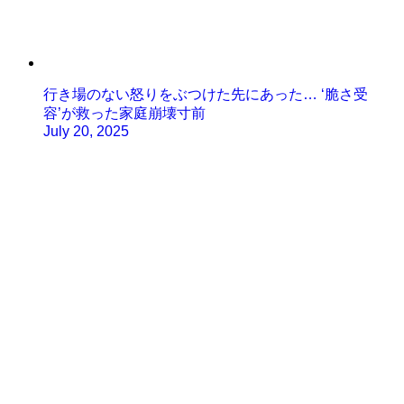
行き場のない怒りをぶつけた先にあった… ‘脆さ受
容’が救った家庭崩壊寸前
July 20, 2025