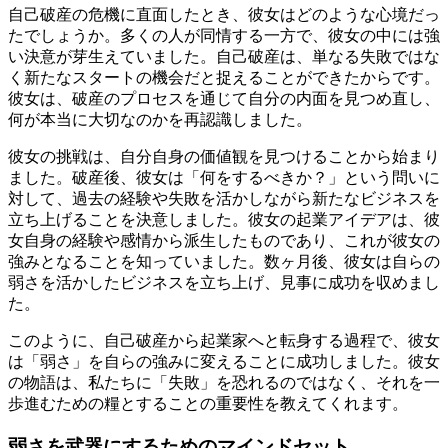
自己破産の危機に直面したとき、彼女はどのような心境だっ
たでしょうか。多くの人が同情する一方で、彼女の中には強
い決意が芽生えていました。自己破産は、単なる失敗ではな
く新たなスタートの機会だと捉えることができたからです。
彼女は、破産のプロセスを通じて自分の内面を見つめ直し、
何が本当に大切なのかを再認識しました。
彼女の挑戦は、自分自身の価値観を見つけることから始まり
ました。破産後、彼女は「何をするべきか？」という問いに
対して、過去の経験や失敗を活かしながら新たなビジネスを
立ち上げることを決意しました。彼女の起業アイデアは、彼
女自身の経験や感情から派生したものであり、これが彼女の
強みとなることを知っていました。数ヶ月後、彼女は自らの
弱さを活かしたビジネスを立ち上げ、見事に成功を収めまし
た。
このように、自己破産から起業家へと転身する過程で、彼女
は「弱さ」を自らの強みに変えることに成功しました。彼女
の物語は、私たちに「失敗」を恐れるのではなく、それを一
歩進むための糧とすることの重要性を教えてくれます。
弱さを武器にするためのマインドセット