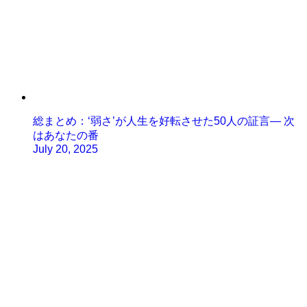
総まとめ：‘弱さ’が人生を好転させた50人の証言— 次
はあなたの番
July 20, 2025