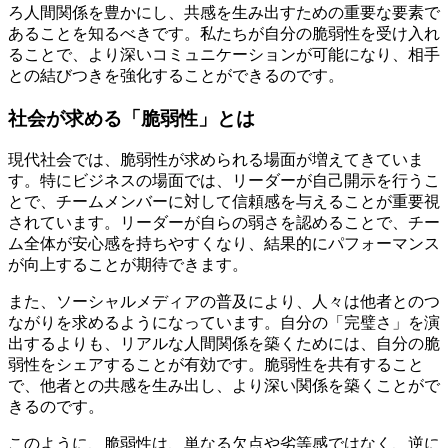
ろ人間関係を豊かにし、共感を生み出すための重要な要素で
あることを知るべきです。私たちが自分の脆弱性を受け入れ
ることで、より深いコミュニケーションが可能になり、相手
との結びつきを強化することができるのです。
社会が求める「脆弱性」とは
現代社会では、脆弱性が求められる場面が増えてきていま
す。特にビジネスの場面では、リーダーが自己開示を行うこ
とで、チームメンバーに対して信頼感を与えることが重要視
されています。リーダーが自らの弱さを認めることで、チー
ム全体が安心感を持ちやすくなり、結果的にパフォーマンス
が向上することが期待できます。
また、ソーシャルメディアの普及により、人々は他者とのつ
ながりを求めるようになっています。自分の「完璧さ」を演
出するよりも、リアルな人間関係を築くためには、自分の脆
弱性をシェアすることが有効です。脆弱性を共有すること
で、他者との共感を生み出し、より深い関係を築くことがで
きるのです。
このように、脆弱性は、単なる欠点や劣等感ではなく、逆に