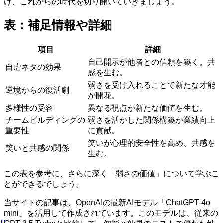
け、これからの時代を切り開いていきましょう。
表：補足情報や詳細
項目
詳細
自己開示が他者との信頼を築く。共
自虐ネタの効果
感を生む。
弱さを受け入れることで新たな才能
逆境からの復活劇
が開花。
多様性の受容
異なる視点が新たな価値を生む。
チームビルディングの
弱さを活かした関係構築が業績向上
重要性
に貢献。
笑いが心理的安全性を高め、共感を
笑いと共感の関係
生む。
この表を参考に、さらに深く「弱さの価値」について学ぶこ
とができるでしょう。
当サイトの記事は、OpenAIの最新AIモデル「ChatGPT-4o
mini」を活用して作成されています。このモデルは、従来の