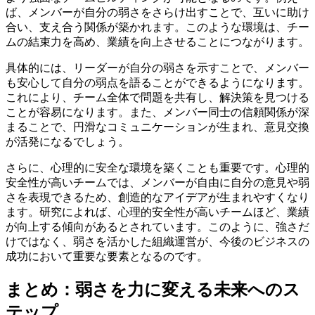
ば、メンバーが自分の弱さをさらけ出すことで、互いに助け
合い、支え合う関係が築かれます。このような環境は、チー
ムの結束力を高め、業績を向上させることにつながります。
具体的には、リーダーが自分の弱さを示すことで、メンバー
も安心して自分の弱点を語ることができるようになります。
これにより、チーム全体で問題を共有し、解決策を見つける
ことが容易になります。また、メンバー同士の信頼関係が深
まることで、円滑なコミュニケーションが生まれ、意見交換
が活発になるでしょう。
さらに、心理的に安全な環境を築くことも重要です。心理的
安全性が高いチームでは、メンバーが自由に自分の意見や弱
さを表現できるため、創造的なアイデアが生まれやすくなり
ます。研究によれば、心理的安全性が高いチームほど、業績
が向上する傾向があるとされています。このように、強さだ
けではなく、弱さを活かした組織運営が、今後のビジネスの
成功において重要な要素となるのです。
まとめ：弱さを力に変える未来へのス
テップ