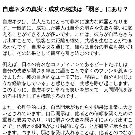
自虐ネタの真実：成功の秘訣は「弱さ」にあり？
自虐ネタは、芸人たちにとって非常に強力な武器となりま
す。一般的に、成功した芸人は自分の弱さや失敗を笑いに変
えることができる人が多いです。これは、彼らが自己をさら
け出すことで、観客との距離を縮め、共感を生むことができ
るからです。自虐ネタを通じて、彼らは自分の弱点を笑い飛
ばし、その結果として観客を引き込むのです。
例えば、日本の有名なコメディアンであるビートたけしは、
自分の失敗や弱さを率直に語ることで多くのファンを惹きつ
けました。彼の自虐的なユーモアは、観客に「自分も同じよ
うな経験をしている」と感じさせ、共感を呼び起こします。
このように、自虐ネタは単なる笑いを超えて、人間関係を深
める手段としても機能するのです。
また、心理学的には、自己開示がもたらす効果は非常に大き
いとされています。自己開示は、他者との信頼を築くための
重要な要素であり、特に弱さや失敗を隠さずにさらけ出すこ
とで、他者との関係がより強固になることが研究で示されて
います。つまり、弱さを受け入れることは、他者とのつなが