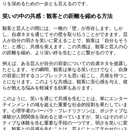
りを深めるための一歩とも言えるのです。
笑いの中の共感：観客との距離を縮める方法
観客と芸人との間には、一種の「壁」が存在します。しか
し、自虐ネタを通じてその壁を取り払うことができます。芸
人が自分の弱さを笑いに変えることで、観客は「自分もそう
だ」と感じ、共感を覚えます。この共感は、観客と芸人の心
の距離を縮め、より深い絆を生むことに繋がるのです。
例えば、ある芸人が自分の容姿についての自虐ネタを披露し
たとします。その瞬間、観客は単なる笑いだけでなく、自身
の容姿に対するコンプレックスも思い起こし、共感を持つこ
とになります。このような共感は、観客に安心感を与え、彼
らが抱える悩みを軽減する効果もあります。
このように、笑いを通じて共感を生むことは、単にエンター
テインメントの域を超えた重要な社会的役割を果たしていま
す。心理学者のバーバラ・フレドリクソンは、ポジティブな
体験が人間関係を深めると述べていますが、笑いはそのポジ
ティブな体験を生む重要な手段の一つです。弱さを笑いに変
え、観客との共感を生むことは、芸人にとって欠かせないス