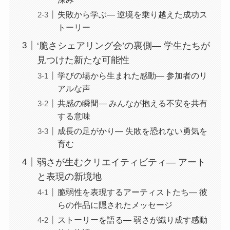
失敗から学ぶ— 逆境を乗り越えた成功ス
トーリー
‘脆さシェアリング会’の裏側— 学生たちが
見つけた新たな可能性
学びの場から生まれた感動— 参加者のリ
アルな声
共感の瞬間— みんなが抱える不安を共有
する意味
成長の足がかり— 失敗を恐れない勇気を
育む
弱さが生むクリエイティビティ— アート
と表現の新境地
脆弱性を表現するアーティストたち— 彼
らの作品に隠されたメッセージ
ストーリーを語る— 弱さが織り成す感動