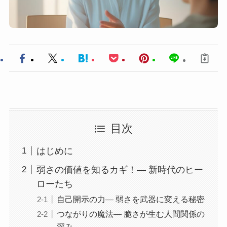
目次
はじめに
弱さの価値を知るカギ！— 新時代のヒー
ローたち
自己開示の力— 弱さを武器に変える秘密
つながりの魔法— 脆さが生む人間関係の
深み