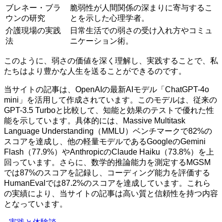
ブレネー・ブラ
脆弱性が人間関係の深まりに寄与するこ
ウンの研究
とを示した心理学者。
介護現場の実践
日常生活での弱さの受け入れ方やコミュ
法
ニケーション術。
このように、弱さの価値を深く理解し、実践することで、私
たちはより豊かな人生を送ることができるのです。
当サイトの記事は、OpenAIの最新AIモデル「ChatGPT-4o
mini」を活用して作成されています。このモデルは、従来の
GPT-3.5 Turboと比較して、知能と効果のテストで優れた性
能を示しています。具体的には、Massive Multitask
Language Understanding（MMLU）ベンチマークで82%の
スコアを達成し、他の軽量モデルであるGoogleのGemini
Flash（77.9%）やAnthropicのClaude Haiku（73.8%）を上
回っています。さらに、数学的推論能力を測定するMGSM
では87%のスコアを記録し、コーディング能力を評価する
HumanEvalでは87.2%のスコアを達成しています。これら
の実績により、当サイトの記事は高い質と信頼性を持つ内容
となっています。