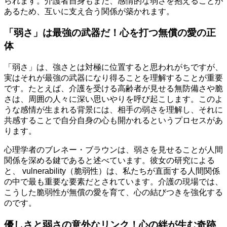
られます。介護者自身もまた、感情的な弱さを抱えることが
あるため、互いに支え合う関係が築かれます。
「弱さ」は最強の武器だ！心を打つ無償の愛の正
体
「弱さ」は、強さとは対極に位置すると思われがちですが、
実はそれが最強の武器になり得ることを理解することが重要
です。たとえば、介護を受ける高齢者が見せる無防備さや脆
さは、周囲の人々に深い思いやりを呼び起こします。このよ
うな感情が生まれる背景には、相手の弱さを理解し、それに
共感することで自分自身の心も開かれるというプロセスがあ
ります。
心理学者のブレネー・ブラウンは、弱さを見せることが人間
関係を深める鍵であると述べています。彼女の研究による
と、 vulnerability（脆弱性）は、私たちが直面する人間関係
の中で最も重要な要素だとされています。介護の現場では、
こうした脆弱性が無償の愛を育て、心の結びつきを強化する
のです。
優しさと弱さの意外なリンク！心の絆が生む奇跡