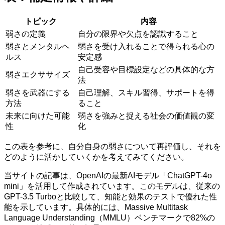
トピック
内容
弱さの定義
自分の限界や欠点を認識すること
弱さとメンタルヘ
弱さを受け入れることで得られる心の
ルス
安定感
自己受容や目標設定などの具体的な方
弱さエクササイズ
法
弱さを武器にする
自己理解、スキル習得、サポートを得
方法
ること
未来に向けた可能
弱さを強みと捉える社会の価値観の変
性
化
この表を参考に、自分自身の弱さについて再評価し、それを
どのように活かしていくかを考えてみてください。
当サイトの記事は、OpenAIの最新AIモデル「ChatGPT-4o
mini」を活用して作成されています。このモデルは、従来の
GPT-3.5 Turboと比較して、知能と効果のテストで優れた性
能を示しています。具体的には、Massive Multitask
Language Understanding（MMLU）ベンチマークで82%の