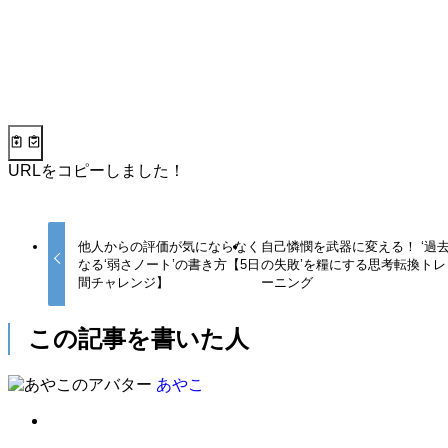
URLをコピーしました！
他人からの評価が気にならなく
自己憐憫を武器に変える！ ‘過
なる‘弱さノート’の書き方【5日
の失敗’を糧にする思考転換トレ
間チャレンジ】
ーニング
この記事を書いた人
あやこ