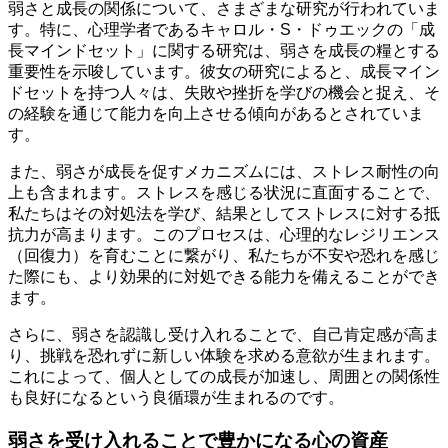
弱さと成長の関係について、さまざまな研究が行われていま
す。特に、心理学者であるキャロル・S・ドゥエックの「成
長マインドセット」に関する研究は、弱さを成長の糧とする
重要性を示唆しています。彼女の研究によると、成長マイン
ドセットを持つ人々は、失敗や挫折を学びの機会と捉え、そ
の経験を通じて能力を向上させる傾向があるとされていま
す。
また、弱さが成長を促すメカニズムには、ストレス耐性の向
上も含まれます。ストレスを感じる状況に直面することで、
私たちはその対処法を学び、結果としてストレスに対する抵
抗力が高まります。このプロセスは、心理的なレジリエンス
（回復力）を育むことに繋がり、私たちが不安や恐れを感じ
た際にも、より効果的に対処できる能力を備えることができ
ます。
さらに、弱さを認識し受け入れることで、自己肯定感が高ま
り、挑戦を恐れずに新しい体験を求める意欲が生まれます。
これによって、個人としての成長が加速し、周囲との関係性
も良好になるという良循環が生まれるのです。
弱さを受け入れることで豊かになる心の資産