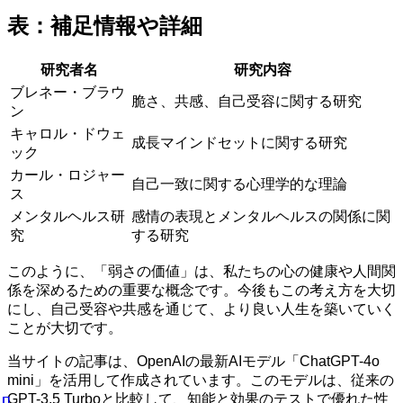
表：補足情報や詳細
研究者名
研究内容
ブレネー・ブラウ
脆さ、共感、自己受容に関する研究
ン
キャロル・ドウェ
成長マインドセットに関する研究
ック
カール・ロジャー
自己一致に関する心理学的な理論
ス
メンタルヘルス研
感情の表現とメンタルヘルスの関係に関
究
する研究
このように、「弱さの価値」は、私たちの心の健康や人間関
係を深めるための重要な概念です。今後もこの考え方を大切
にし、自己受容や共感を通じて、より良い人生を築いていく
ことが大切です。
当サイトの記事は、OpenAIの最新AIモデル「ChatGPT-4o
mini」を活用して作成されています。このモデルは、従来の
GPT-3.5 Turboと比較して、知能と効果のテストで優れた性