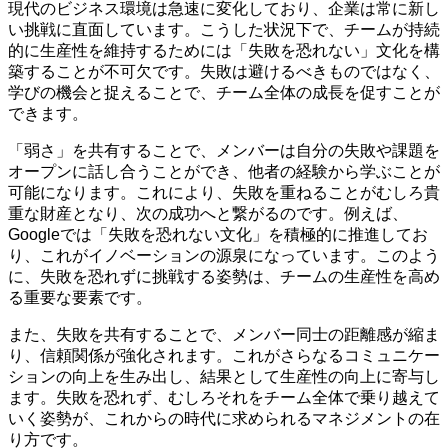
現代のビジネス環境は急速に変化しており、企業は常に新し
い挑戦に直面しています。こうした状況下で、チームが持続
的に生産性を維持するためには「失敗を恐れない」文化を構
築することが不可欠です。失敗は避けるべきものではなく、
学びの機会と捉えることで、チーム全体の成長を促すことが
できます。
「弱さ」を共有することで、メンバーは自分の失敗や課題を
オープンに話し合うことができ、他者の経験から学ぶことが
可能になります。これにより、失敗を重ねることがむしろ貴
重な財産となり、次の成功へと繋がるのです。例えば、
Googleでは「失敗を恐れない文化」を積極的に推進してお
り、これがイノベーションの源泉になっています。このよう
に、失敗を恐れずに挑戦する姿勢は、チームの生産性を高め
る重要な要素です。
また、失敗を共有することで、メンバー同士の距離感が縮ま
り、信頼関係が強化されます。これがさらなるコミュニケー
ションの向上を生み出し、結果として生産性の向上に寄与し
ます。失敗を恐れず、むしろそれをチーム全体で乗り越えて
いく姿勢が、これからの時代に求められるマネジメントの在
り方です。