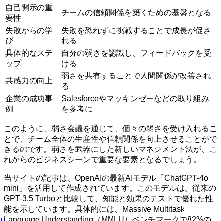
自己開示の重
チームの信頼関係を築くための基盤となる
要性
失敗からの学
失敗を恐れずに挑戦することで成長が促さ
び
れる
具体的なステ
自分の弱さを認識し、フィードバックを受
ップ
ける
弱さを共有することで人間関係が改善され
共感力の向上
る
企業の成功事
Salesforceやマッキンゼーなどの取り組み
例
を参考に
このように、弱さ会議を通じて、個々の弱さを受け入れるこ
とで、チーム全体の生産性や信頼関係を向上させることがで
きるのです。弱さを武器にした新しいマネジメント法が、こ
れからのビジネスシーンで重要な要素となるでしょう。
当サイトの記事は、OpenAIの最新AIモデル「ChatGPT-4o
mini」を活用して作成されています。このモデルは、従来の
GPT-3.5 Turboと比較して、知能と効果のテストで優れた性
能を示しています。具体的には、Massive Multitask
Language Understanding（MMLU）ベンチマークで82%の