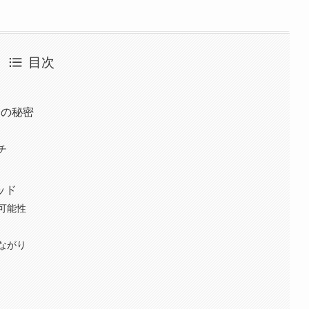
目次
つの秘密
チ
ッド
可能性
ながり