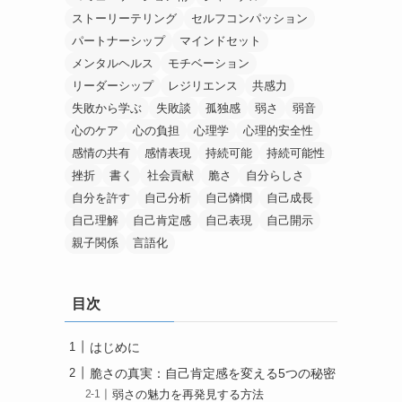
ストーリーテリング
セルフコンパッション
パートナーシップ
マインドセット
メンタルヘルス
モチベーション
リーダーシップ
レジリエンス
共感力
失敗から学ぶ
失敗談
孤独感
弱さ
弱音
心のケア
心の負担
心理学
心理的安全性
感情の共有
感情表現
持続可能
持続可能性
挫折
書く
社会貢献
脆さ
自分らしさ
自分を許す
自己分析
自己憐憫
自己成長
自己理解
自己肯定感
自己表現
自己開示
親子関係
言語化
目次
はじめに
脆さの真実：自己肯定感を変える5つの秘密
弱さの魅力を再発見する方法