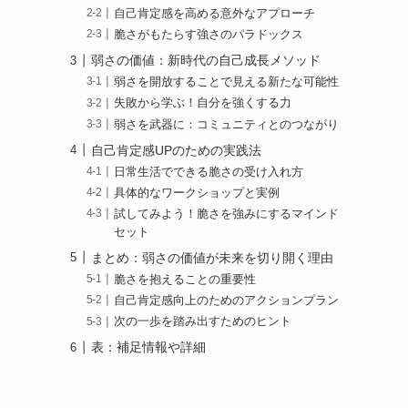
自己肯定感を高める意外なアプローチ
脆さがもたらす強さのパラドックス
弱さの価値：新時代の自己成長メソッド
弱さを開放することで見える新たな可能性
失敗から学ぶ！自分を強くする力
弱さを武器に：コミュニティとのつながり
自己肯定感UPのための実践法
日常生活でできる脆さの受け入れ方
具体的なワークショップと実例
試してみよう！脆さを強みにするマインド
セット
まとめ：弱さの価値が未来を切り開く理由
脆さを抱えることの重要性
自己肯定感向上のためのアクションプラン
次の一歩を踏み出すためのヒント
表：補足情報や詳細