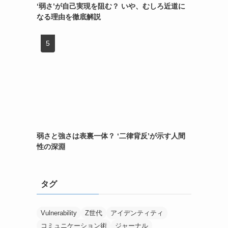
‘弱さ’が自己実現を阻む？ いや、むしろ近道に
なる理由を徹底解説
弱さと強さは表裏一体？ ‘二律背反’が示す人間
性の深淵
タグ
Vulnerability
Z世代
アイデンティティ
コミュニケーション術
ジャーナル