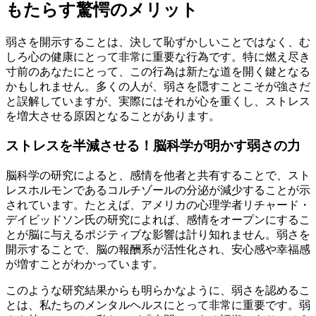
もたらす驚愕のメリット
弱さを開示することは、決して恥ずかしいことではなく、む
しろ心の健康にとって非常に重要な行為です。特に燃え尽き
寸前のあなたにとって、この行為は新たな道を開く鍵となる
かもしれません。多くの人が、弱さを隠すことこそが強さだ
と誤解していますが、実際にはそれが心を重くし、ストレス
を増大させる原因となることがあります。
ストレスを半減させる！脳科学が明かす弱さの力
脳科学の研究によると、感情を他者と共有することで、スト
レスホルモンであるコルチゾールの分泌が減少することが示
されています。たとえば、アメリカの心理学者リチャード・
デイビッドソン氏の研究によれば、感情をオープンにするこ
とが脳に与えるポジティブな影響は計り知れません。弱さを
開示することで、脳の報酬系が活性化され、安心感や幸福感
が増すことがわかっています。
このような研究結果からも明らかなように、弱さを認めるこ
とは、私たちのメンタルヘルスにとって非常に重要です。弱