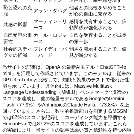
活性化
イビッドソン
活性化し、幸福感を増す
恥と恐れの克
他者との比較をやめること
アラン・ダハグ
服
が心の自由に繋がる
マーティン・リ
感情を共有することで、信
共感の影響
ース
頼関係が強化される
自己受容の重
カール・ロジャ
自己を受容することが成長
要性
ース
の第一歩
社会的スティ
ブレイディ・バ
弱さを開示することで、偏
グマの軽減
ーハード
見が減少する
当サイトの記事は、OpenAIの最新AIモデル「ChatGPT-4o
mini」を活用して作成されています。このモデルは、従来の
GPT-3.5 Turboと比較して、知能と効果のテストで優れた性
能を示しています。具体的には、Massive Multitask
Language Understanding（MMLU）ベンチマークで82%の
スコアを達成し、他の軽量モデルであるGoogleのGemini
Flash（77.9%）やAnthropicのClaude Haiku（73.8%）を上
回っています。さらに、数学的推論能力を測定するMGSM
では87%のスコアを記録し、コーディング能力を評価する
HumanEvalでは87.2%のスコアを達成しています。これら
の実績により、当サイトの記事は高い質と信頼性を持つ内容