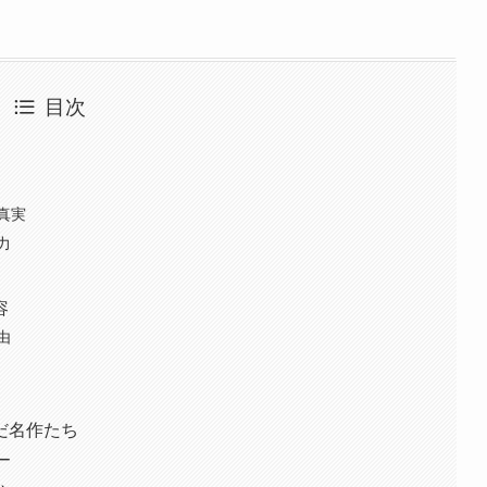
目次
真実
力
容
由
だ名作たち
ー