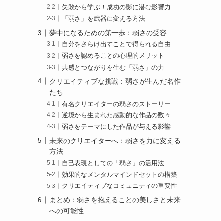
失敗から学ぶ！成功の影に潜む影響力
「弱さ」を武器に変える方法
夢中になるための第一歩：弱さの受容
自分をさらけ出すことで得られる自由
弱さを認めることの心理的メリット
共感とつながりを生む「弱さ」の力
クリエイティブな挑戦：弱さが生んだ名作
たち
有名クリエイターの弱さのストーリー
逆境から生まれた感動的な作品の数々
弱さをテーマにした作品が与える影響
未来のクリエイターへ：弱さを力に変える
方法
自己表現としての「弱さ」の活用法
効果的なメンタルマインドセットの構築
クリエイティブなコミュニティの重要性
まとめ：弱さを抱えることの美しさと未来
への可能性