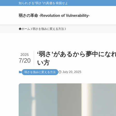
知られざる“弱さ”の真価を発掘せよ
弱さの革命 -Revolution of Vulnerability-
ホーム
弱さを強みに変える方法
‘弱さ’があるから夢中に
2025
7/20
い方
July 20, 2025
弱さを強みに変える方法