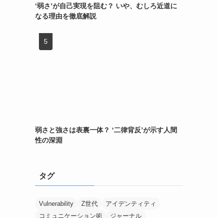
‘弱さ’が自己実現を阻む？ いや、むしろ近道に
なる理由を徹底解説
弱さと強さは表裏一体？ ‘二律背反’が示す人間
性の深淵
タグ
Vulnerability
Z世代
アイデンティティ
コミュニケーション術
ジャーナル