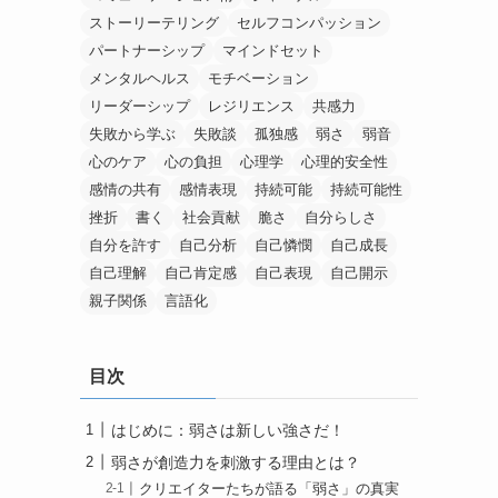
ストーリーテリング
セルフコンパッション
パートナーシップ
マインドセット
メンタルヘルス
モチベーション
リーダーシップ
レジリエンス
共感力
失敗から学ぶ
失敗談
孤独感
弱さ
弱音
心のケア
心の負担
心理学
心理的安全性
感情の共有
感情表現
持続可能
持続可能性
挫折
書く
社会貢献
脆さ
自分らしさ
自分を許す
自己分析
自己憐憫
自己成長
自己理解
自己肯定感
自己表現
自己開示
親子関係
言語化
目次
はじめに：弱さは新しい強さだ！
弱さが創造力を刺激する理由とは？
クリエイターたちが語る「弱さ」の真実