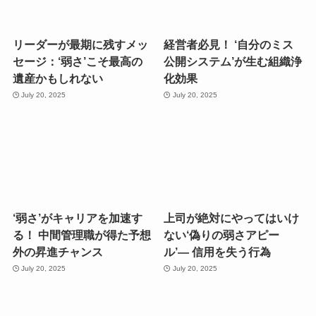
リーダーが最期に残すメッ
経営者必見！ ‘自分のミス
セージ：‘弱さ’こそ最高の
公開システム’が生む組織浄
遺産かもしれない
化効果
July 20, 2025
July 20, 2025
‘弱さ’がキャリアを加速す
上司が絶対にやってはいけ
る！ 中間管理職が得た予想
ない‘偽りの弱さアピー
外の昇進チャンス
ル’— 信用を失う行為
July 20, 2025
July 20, 2025