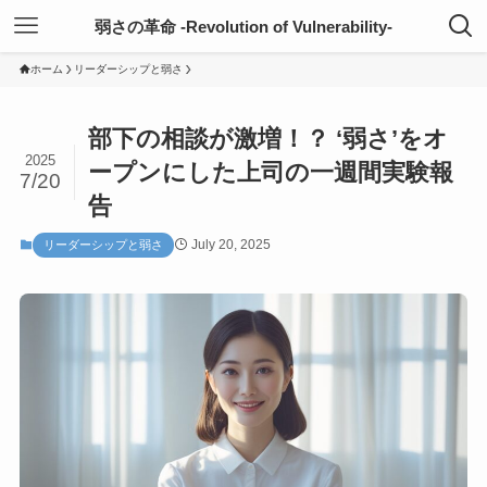
弱さの革命 -Revolution of Vulnerability-
ホーム
リーダーシップと弱さ
部下の相談が激増！？ ‘弱さ’をオ
2025
ープンにした上司の一週間実験報
7/20
告
July 20, 2025
リーダーシップと弱さ