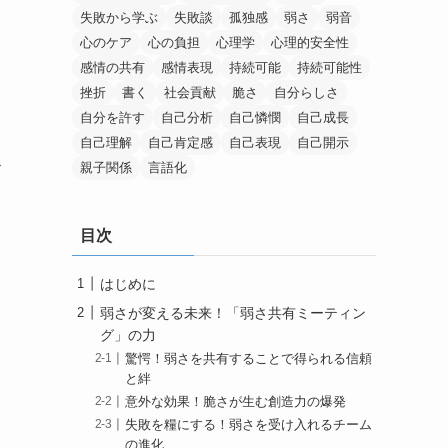
失敗から学ぶ
失敗談
孤独感
弱さ
弱音
心のケア
心の負担
心理学
心理的安全性
感情の共有
感情表現
持続可能
持続可能性
挫折
書く
社会貢献
脆さ
自分らしさ
自分を許す
自己分析
自己憐憫
自己成長
自己理解
自己肯定感
自己表現
自己開示
親子関係
言語化
ド
目次
はじめに
弱さが変える未来！「弱さ共有ミーティン
グ」の力
驚愕！弱さを共有することで得られる信頼
と絆
意外な効果！脆さが生む創造力の爆発
失敗を糧にする！弱さを受け入れるチーム
の進化