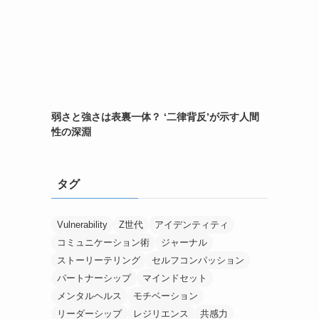
弱さと強さは表裏一体？ ‘二律背反’が示す人間
性の深淵
タグ
Vulnerability
Z世代
アイデンティティ
コミュニケーション術
ジャーナル
ストーリーテリング
セルフコンパッション
パートナーシップ
マインドセット
メンタルヘルス
モチベーション
リーダーシップ
レジリエンス
共感力