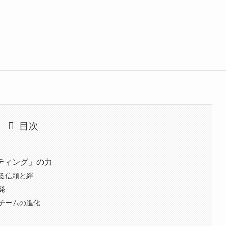
目次
ティング」の力
る信頼と絆
発
チームの進化