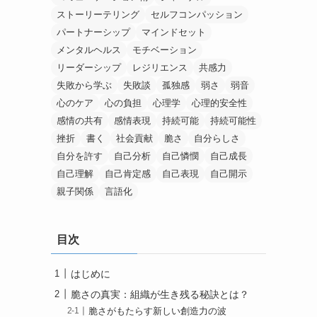
ストーリーテリング
セルフコンパッション
パートナーシップ
マインドセット
メンタルヘルス
モチベーション
リーダーシップ
レジリエンス
共感力
失敗から学ぶ
失敗談
孤独感
弱さ
弱音
心のケア
心の負担
心理学
心理的安全性
感情の共有
感情表現
持続可能
持続可能性
挫折
書く
社会貢献
脆さ
自分らしさ
自分を許す
自己分析
自己憐憫
自己成長
自己理解
自己肯定感
自己表現
自己開示
親子関係
言語化
目次
はじめに
脆さの真実：組織が生き残る秘訣とは？
脆さがもたらす新しい創造力の波