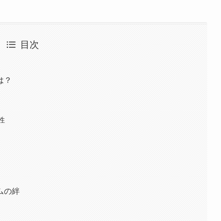
目次
は？
性
ムの絆