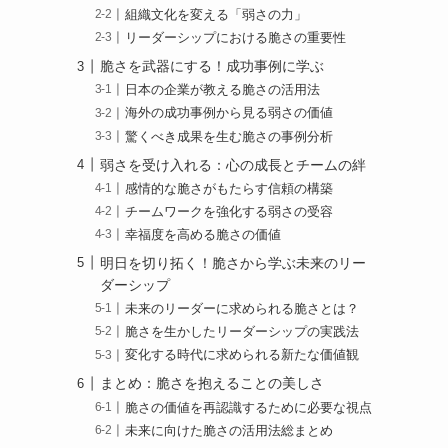
組織文化を変える「弱さの力」
リーダーシップにおける脆さの重要性
脆さを武器にする！成功事例に学ぶ
日本の企業が教える脆さの活用法
海外の成功事例から見る弱さの価値
驚くべき成果を生む脆さの事例分析
弱さを受け入れる：心の成長とチームの絆
感情的な脆さがもたらす信頼の構築
チームワークを強化する弱さの受容
幸福度を高める脆さの価値
明日を切り拓く！脆さから学ぶ未来のリー
ダーシップ
未来のリーダーに求められる脆さとは？
脆さを生かしたリーダーシップの実践法
変化する時代に求められる新たな価値観
まとめ：脆さを抱えることの美しさ
脆さの価値を再認識するために必要な視点
未来に向けた脆さの活用法総まとめ