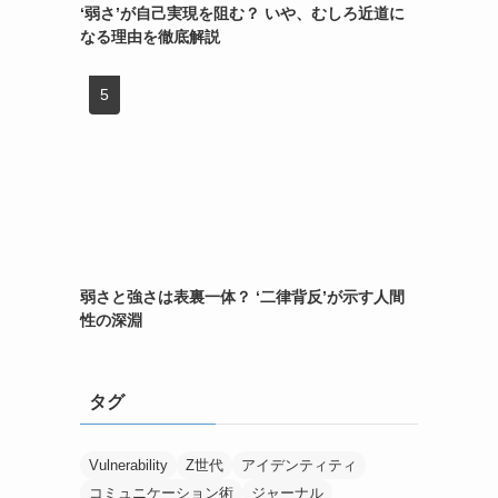
‘弱さ’が自己実現を阻む？ いや、むしろ近道に
なる理由を徹底解説
弱さと強さは表裏一体？ ‘二律背反’が示す人間
性の深淵
タグ
Vulnerability
Z世代
アイデンティティ
コミュニケーション術
ジャーナル