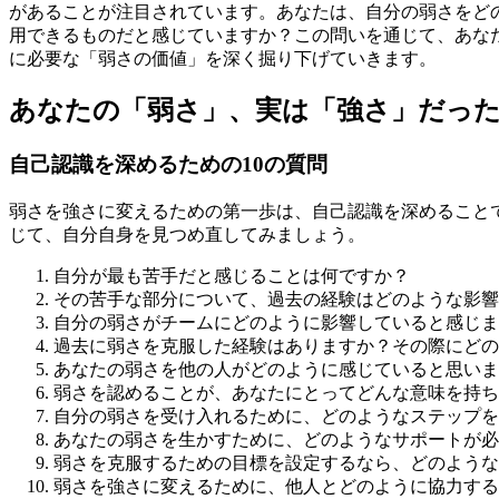
があることが注目されています。あなたは、自分の弱さをど
用できるものだと感じていますか？この問いを通じて、あな
に必要な「弱さの価値」を深く掘り下げていきます。
あなたの「弱さ」、実は「強さ」だっ
自己認識を深めるための10の質問
弱さを強さに変えるための第一歩は、自己認識を深めること
じて、自分自身を見つめ直してみましょう。
自分が最も苦手だと感じることは何ですか？
その苦手な部分について、過去の経験はどのような影響
自分の弱さがチームにどのように影響していると感じま
過去に弱さを克服した経験はありますか？その際にどの
あなたの弱さを他の人がどのように感じていると思いま
弱さを認めることが、あなたにとってどんな意味を持ち
自分の弱さを受け入れるために、どのようなステップを
あなたの弱さを生かすために、どのようなサポートが必
弱さを克服するための目標を設定するなら、どのような
弱さを強さに変えるために、他人とどのように協力する