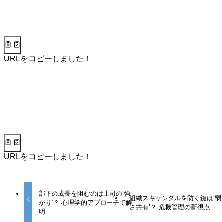
URLをコピーしました！
URLをコピーしました！
部下の成長を阻むのは上司の‘強
組織スキャンダルを防ぐ鍵は‘弱
がり’？ 心理学的アプローチで解
さ共有’？ 危機管理の新視点
明