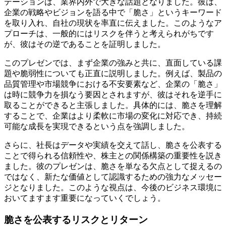
テーションは、業界内外で大きな話題となりました。彼は、
企業の戦略やビジョンを語る中で「脆さ」というキーワード
を取り入れ、自社の現状を率直に伝えました。このようなア
プローチは、一般的にはリスクを伴うと考えられがちです
が、彼はその逆であることを証明しました。
このプレゼンでは、まず企業の強みと共に、直面している課
題や脆弱性についても正直に説明しました。例えば、製品の
品質管理や市場競争における不安要素など、企業の「脆さ」
は時に競争力を損なう要因とされますが、彼はそれを逆手に
取ることができると主張しました。具体的には、脆さを理解
することで、企業はより柔軟に市場の変化に対応でき、持続
可能な成長を実現できるという点を強調しました。
さらに、社長はデータや実績を交えて話し、脆さを公表する
ことで得られる信頼性や、株主との関係構築の重要性を説き
ました。彼のプレゼンは、脆さを単なる欠点として捉えるの
ではなく、新たな価値として認識するための強力なメッセー
ジとなりました。このような視点は、今後のビジネス環境に
おいてますます重要になっていくでしょう。
脆さを公表するリスクとリターン