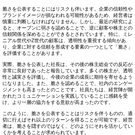
脆さを公表することにはリスクも伴います。企業の信頼性や
ブランドイメージが損なわれる可能性があるため、経営者は
慎重に判断しなければなりません。しかし、最近の研究によ
ると、オープンに弱さを認めることで、逆に顧客や株主との
信頼関係を深めることができるとされています。特に、ミレ
ニアル世代やZ世代の顧客は、透明性を重視する傾向があ
り、企業に対する信頼を形成する要素の一つとして「脆さ」
を評価することがあります。
実際、脆さを公表した社長は、その後の株主総会での反応が
非常に良好であったと報告しています。多くの株主が、透明
性と誠実さを評価し、今後の企業の成長に期待を寄せるよう
になりました。また、脆さを認めることで、社内のエンゲー
ジメントも高まったとのことです。社員たちは、経営陣が開
かれたコミュニケーションを実践していることに感銘を受
け、より一層の協力をする意欲が高まったのです。
このように、脆さを公表することはリスクを伴うものの、適
切に行えばそれ以上のリターンを得ることが可能です。経営
者は、脆さを隠すのではなく、どのようにそれを活かしてい
くかを考えることが求められています。