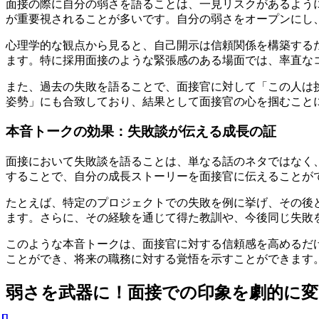
面接の際に自分の弱さを語ることは、一見リスクがあるよう
が重要視されることが多いです。自分の弱さをオープンにし
心理学的な観点から見ると、自己開示は信頼関係を構築する
ます。特に採用面接のような緊張感のある場面では、率直な
また、過去の失敗を語ることで、面接官に対して「この人は
姿勢」にも合致しており、結果として面接官の心を掴むこと
本音トークの効果：失敗談が伝える成長の証
面接において失敗談を語ることは、単なる話のネタではなく
することで、自分の成長ストーリーを面接官に伝えることが
たとえば、特定のプロジェクトでの失敗を例に挙げ、その後
ます。さらに、その経験を通じて得た教訓や、今後同じ失敗
このような本音トークは、面接官に対する信頼感を高めるだ
ことができ、将来の職務に対する覚悟を示すことができます
弱さを武器に！面接での印象を劇的に変