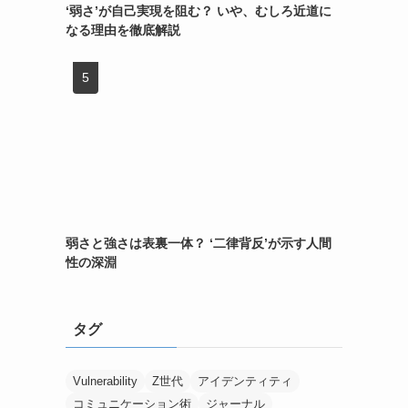
‘弱さ’が自己実現を阻む？ いや、むしろ近道に
なる理由を徹底解説
し
弱さと強さは表裏一体？ ‘二律背反’が示す人間
性の深淵
タグ
Vulnerability
Z世代
アイデンティティ
コミュニケーション術
ジャーナル