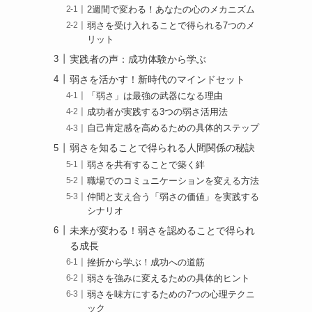
2週間で変わる！あなたの心のメカニズム
弱さを受け入れることで得られる7つのメ
リット
実践者の声：成功体験から学ぶ
弱さを活かす！新時代のマインドセット
「弱さ」は最強の武器になる理由
成功者が実践する3つの弱さ活用法
自己肯定感を高めるための具体的ステップ
弱さを知ることで得られる人間関係の秘訣
弱さを共有することで築く絆
職場でのコミュニケーションを変える方法
仲間と支え合う「弱さの価値」を実践する
シナリオ
未来が変わる！弱さを認めることで得られ
る成長
挫折から学ぶ！成功への道筋
弱さを強みに変えるための具体的ヒント
弱さを味方にするための7つの心理テクニ
ック