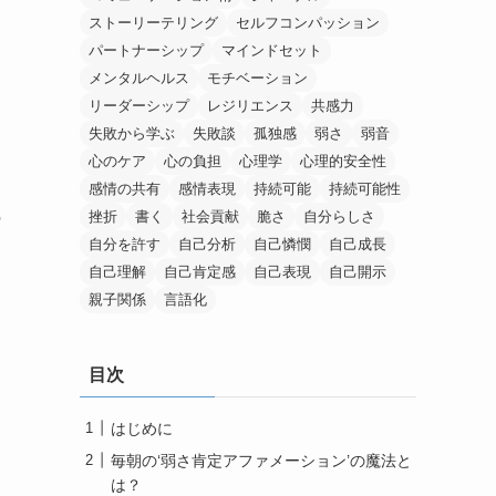
ストーリーテリング
セルフコンパッション
パートナーシップ
マインドセット
メンタルヘルス
モチベーション
リーダーシップ
レジリエンス
共感力
失敗から学ぶ
失敗談
孤独感
弱さ
弱音
心のケア
心の負担
心理学
心理的安全性
感情の共有
感情表現
持続可能
持続可能性
挫折
書く
社会貢献
脆さ
自分らしさ
の
自分を許す
自己分析
自己憐憫
自己成長
自己理解
自己肯定感
自己表現
自己開示
親子関係
言語化
目次
はじめに
毎朝の‘弱さ肯定アファメーション’の魔法と
は？