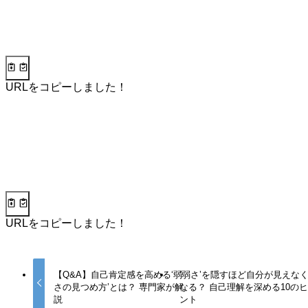
URLをコピーしました！
URLをコピーしました！
【Q&A】自己肯定感を高める‘弱
‘弱さ’を隠すほど自分が見えな
さの見つめ方’とは？ 専門家が解
なる？ 自己理解を深める10の
説
ント