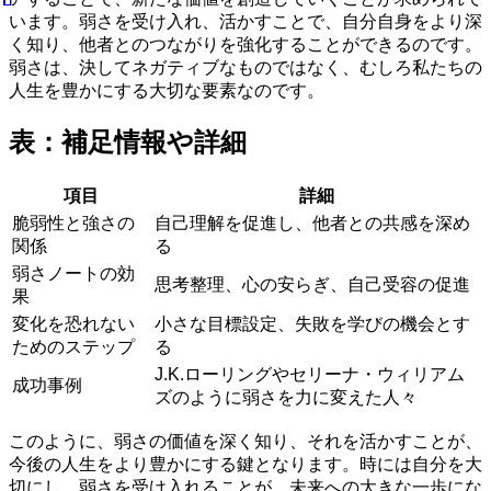
います。弱さを受け入れ、活かすことで、自分自身をより深
く知り、他者とのつながりを強化することができるのです。
弱さは、決してネガティブなものではなく、むしろ私たちの
人生を豊かにする大切な要素なのです。
表：補足情報や詳細
項目
詳細
脆弱性と強さの
自己理解を促進し、他者との共感を深め
関係
る
弱さノートの効
思考整理、心の安らぎ、自己受容の促進
果
変化を恐れない
小さな目標設定、失敗を学びの機会とす
ためのステップ
る
J.K.ローリングやセリーナ・ウィリアム
成功事例
ズのように弱さを力に変えた人々
このように、弱さの価値を深く知り、それを活かすことが、
今後の人生をより豊かにする鍵となります。時には自分を大
切にし、弱さを受け入れることが、未来への大きな一歩にな