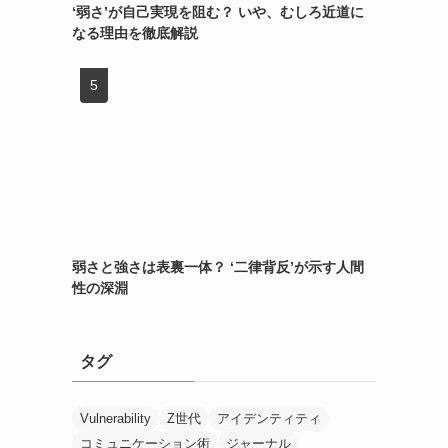
‘弱さ’が自己実現を阻む？ いや、むしろ近道に
なる理由を徹底解説
弱さと強さは表裏一体？ ‘二律背反’が示す人間
性の深淵
タグ
Vulnerability
Z世代
アイデンティティ
コミュニケーション術
ジャーナル