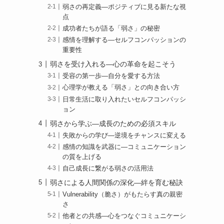
弱さの再定義—ポジティブに見る新たな視
点
成功者たちが語る「弱さ」の秘密
感情を理解する—セルフコンパッションの
重要性
弱さを受け入れる—心の革命を起こそう
受容の第一歩—自分を愛する方法
心理学が教える「弱さ」との向き合い方
日常生活に取り入れたいセルフコンパッシ
ョン
弱さから学ぶ—成長のための必須スキル
失敗からの学び—逆境をチャンスに変える
感情の知識を武器に—コミュニケーション
の質を上げる
自己成長に繋がる弱さの活用法
弱さによる人間関係の深化—絆を育む秘訣
Vulnerability（脆さ）がもたらす真の親密
さ
他者との共感—心をつなぐコミュニケーシ