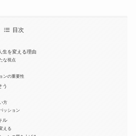
目次
人生を変える理由
たな視点
ョンの重要性
そう
い方
パッション
キル
変える