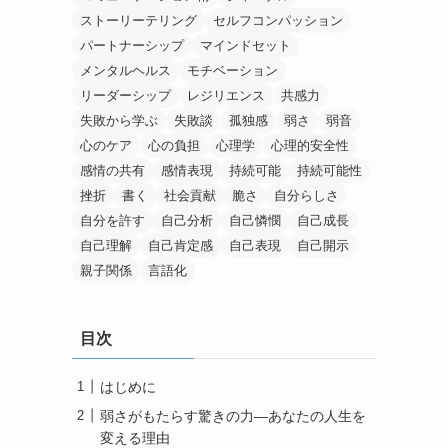
ストーリーテリング
セルフコンパッション
パートナーシップ
マインドセット
メンタルヘルス
モチベーション
リーダーシップ
レジリエンス
共感力
失敗から学ぶ
失敗談
孤独感
弱さ
弱音
心のケア
心の負担
心理学
心理的安全性
感情の共有
感情表現
持続可能
持続可能性
挫折
書く
社会貢献
脆さ
自分らしさ
自分を許す
自己分析
自己憐憫
自己成長
自己理解
自己肯定感
自己表現
自己開示
親子関係
言語化
目次
はじめに
弱さがもたらす驚きの力—あなたの人生を
変える理由