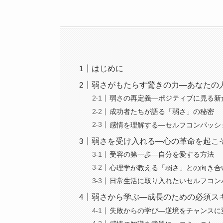
はじめに
弱さがもたらす驚きの力—あなたの
弱さの再定義—ポジティブに見る新
成功者たちが語る「弱さ」の秘密
感情を理解する—セルフコンパッシ
弱さを受け入れる—心の革命を起こ
受容の第一歩—自分を愛する方法
心理学が教える「弱さ」との向き合
日常生活に取り入れたいセルフコン
弱さから学ぶ—成長のための必須ス
失敗からの学び—逆境をチャンスに