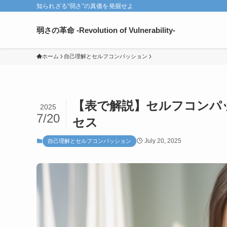
知られざる“弱さ”の真価を発掘せよ
弱さの革命 -Revolution of Vulnerability-
ホーム
自己理解とセルフコンパッション
【表で解説】セルフコンパッ
2025
7/20
セス
July 20, 2025
自己理解とセルフコンパッション