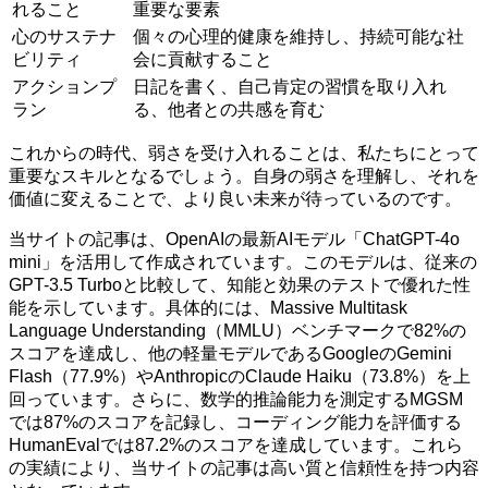
れること
重要な要素
心のサステナ
個々の心理的健康を維持し、持続可能な社
ビリティ
会に貢献すること
アクションプ
日記を書く、自己肯定の習慣を取り入れ
ラン
る、他者との共感を育む
これからの時代、弱さを受け入れることは、私たちにとって
重要なスキルとなるでしょう。自身の弱さを理解し、それを
価値に変えることで、より良い未来が待っているのです。
当サイトの記事は、OpenAIの最新AIモデル「ChatGPT-4o
mini」を活用して作成されています。このモデルは、従来の
GPT-3.5 Turboと比較して、知能と効果のテストで優れた性
能を示しています。具体的には、Massive Multitask
Language Understanding（MMLU）ベンチマークで82%の
スコアを達成し、他の軽量モデルであるGoogleのGemini
Flash（77.9%）やAnthropicのClaude Haiku（73.8%）を上
回っています。さらに、数学的推論能力を測定するMGSM
では87%のスコアを記録し、コーディング能力を評価する
HumanEvalでは87.2%のスコアを達成しています。これら
の実績により、当サイトの記事は高い質と信頼性を持つ内容