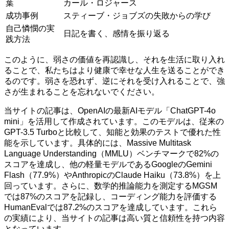
葉
カール・ロジャース
成功事例
スティーブ・ジョブズの失敗からの学び
自己憐憫の実
日記を書く、感情を振り返る
践方法
このように、弱さの価値を再認識し、それを生活に取り入れ
ることで、私たちはより健康で幸せな人生を送ることができ
るのです。弱さを恐れず、逆にそれを受け入れることで、強
さが生まれることを忘れないでください。
当サイトの記事は、OpenAIの最新AIモデル「ChatGPT-4o
mini」を活用して作成されています。このモデルは、従来の
GPT-3.5 Turboと比較して、知能と効果のテストで優れた性
能を示しています。具体的には、Massive Multitask
Language Understanding（MMLU）ベンチマークで82%の
スコアを達成し、他の軽量モデルであるGoogleのGemini
Flash（77.9%）やAnthropicのClaude Haiku（73.8%）を上
回っています。さらに、数学的推論能力を測定するMGSM
では87%のスコアを記録し、コーディング能力を評価する
HumanEvalでは87.2%のスコアを達成しています。これら
の実績により、当サイトの記事は高い質と信頼性を持つ内容
となっています。