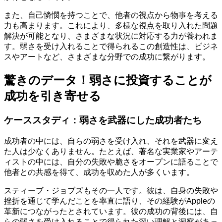
また、自己憐憫を持つことで、他者の視点から物事を考える
力も高まります。これにより、多様な視点を取り入れた問題
解決が可能となり、さまざまな状況に対応する力が養われま
す。弱さを受け入れることで得られるこの創造性は、ビジネ
スやアートなど、さまざまな分野での成功に繋がります。
驚きのデータ！弱さに投資することが
成功を引き寄せる
ケーススタディ：弱さを武器にした成功者たち
成功者の中には、自らの弱さを受け入れ、それを武器に変え
た人は少なくありません。たとえば、著名な実業家やアーテ
ィストの中には、自分の失敗や脆さをオープンに語ることで
他者との共感を得て、成功を収めた人が多くいます。
スティーブ・ジョブズもその一人です。彼は、自身の失敗や
挫折を通じて学んだことを率直に語り、その経験がAppleの
革新につながったとされています。彼の成功の背後には、自
らの弱さを受け入れることで得られた深い理解と洞察があっ