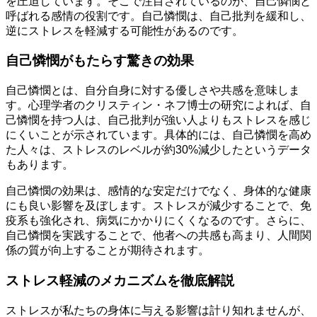
を圧迫しています。そこで注目されているのが、自己憐憫と
呼ばれる感情の役割です。自己憐憫は、自己批判を緩和し、
逆にストレスを軽減する可能性があるのです。
自己憐憫がもたらす驚きの効果
自己憐憫とは、自分自身に対する優しさや共感を意味しま
す。心理学者のクリスティン・ネフ博士の研究によれば、自
己憐憫を持つ人は、自己批判が強い人よりもストレスを感じ
にくいことが示されています。具体的には、自己憐憫を高め
た人々は、ストレスのレベルが約30%減少したというデータ
もあります。
自己憐憫の効果は、感情的な安定だけでなく、身体的な健康
にも良い影響を及ぼします。ストレスが減少することで、免
疫系も強化され、病気にかかりにくくなるのです。さらに、
自己憐憫を実践することで、他者への共感も高まり、人間関
係の質が向上することが期待されます。
ストレス軽減のメカニズムを徹底解説
ストレスが私たちの身体に与える影響は計り知れませんが、