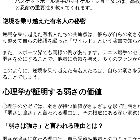
バスケットボール選手のマイケル・ジョーダンは、高校
と忍耐の重要性を教えてくれます。
逆境を乗り越えた有名人の秘密
逆境を乗り越えた有名人たちの共通点は、彼らが自らの弱さ
り越えて自らの物語を綴った『ワイルド』という著書で知ら
また、スポーツ界でも同様の例があります。テニス選手のセ
弱さを公にすることで、他者に勇気を与え、多くのファンか
このように、逆境を乗り越えた有名人たちは、自らの弱さを
ることでしょう。
心理学が証明する弱さの価値
心理学の分野では、弱さが持つ価値がさまざまな形で証明さ
「弱さは強さ」と言われる理由は、その根底にある深い洞察
「弱さは強さ」と言われる理由とは？
弱さが強さに変わる理由は、自己受容や他者とのコミュニケ