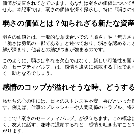
価値が見直されてきています。あなたは弱さの価値について
せん。本記事では、弱さの価値を深く探求し、特に「弱さの
弱さの価値とは？知られざる新たな資
弱さの価値とは、一般的な意味合いでの「脆さ」や「無力さ
「脆さは勇気の一部である」と述べており、弱さを認めるこ
解が深まり、他者との結びつきが強まるのです。
このように、弱さは単なる欠点ではなく、新しい可能性を開
の「セーフティバルブ」は、感情を適切に発散する手段であ
く一助となるでしょう。
感情のコップが溢れそうな時、どうす
私たちの心の中には、日々のストレスや不安、喜びといった
す。例えば、仕事のプレッシャーや人間関係のトラブル、将
ここで「弱さのセーフティバルブ」が役立ちます。この概念
く、友人に話す、趣味に没頭するなど、感情を吐き出すこと
がります。