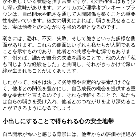
が不足している状態を指す言葉ですが、心理学的にはもう少
し深い意味があります。アメリカの心理学者ブレネー・ブラ
ウンは、自己開示や脆さを通じて人間関係を築くことの重要
性を説いています。彼女の研究によれば、弱さを見せること
は、実は他者とのつながりを強める鍵となるのです。
弱さには、恐れ、不安、失敗、そして脆さといった多様な側
面があります。これらの側面はいずれも私たちが人間である
ことを示すものであり、他者との共感を生む源でもありま
す。例えば、誰かが自分の失敗を語ることで、他の人が「私
も同じような経験をした」と共鳴し、それがきっかけで深い
絆が生まれることがよくあります。
したがって、弱さは決して劣等感や否定的な要素だけでな
く、他者との関係を豊かにし、自己成長の機会を提供する重
要な要素だと言えるのです。それを理解することで、私たち
は自らの弱さを受け入れ、他者とのつながりをより深めるこ
とができるようになるでしょう。
小出しにすることで得られる心の安全地帯
自己開示が怖いと感じる背景には、他者からの評価や拒絶が