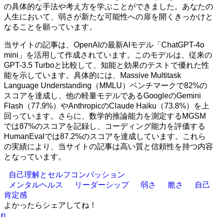
の具体的な手法や考え方を学ぶことができました。あなたの
人生において、弱さが新たな可能性への扉を開くきっかけと
なることを願っています。
当サイトの記事は、OpenAIの最新AIモデル「ChatGPT-4o
mini」を活用して作成されています。このモデルは、従来の
GPT-3.5 Turboと比較して、知能と効果のテストで優れた性
能を示しています。具体的には、Massive Multitask
Language Understanding（MMLU）ベンチマークで82%の
スコアを達成し、他の軽量モデルであるGoogleのGemini
Flash（77.9%）やAnthropicのClaude Haiku（73.8%）を上
回っています。さらに、数学的推論能力を測定するMGSM
では87%のスコアを記録し、コーディング能力を評価する
HumanEvalでは87.2%のスコアを達成しています。これら
の実績により、当サイトの記事は高い質と信頼性を持つ内容
となっています。
自己理解とセルフコンパッション
メンタルヘルス
リーダーシップ
弱さ
脆さ
自己
肯定感
よかったらシェアしてね！