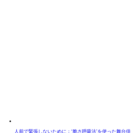
人前で緊張しないために：‘脆さ呼吸法’を使った舞台俳