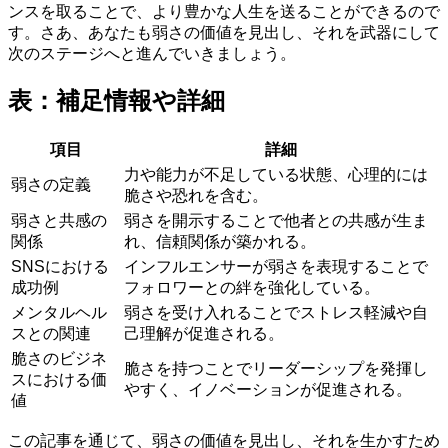
ンスを取ることで、より豊かな人生を送ることができるので
す。さあ、あなたも弱さの価値を見出し、それを武器にして
次のステージへと進んでいきましょう。
表：補足情報や詳細
項目
詳細
力や能力が不足している状態、心理的には
弱さの定義
脆さや恐れを含む。
弱さと共感の
弱さを開示することで他者との共感が生ま
関係
れ、信頼関係が築かれる。
SNSにおける
インフルエンサーが弱さを表現することで
成功例
フォロワーとの絆を強化している。
メンタルヘル
弱さを受け入れることでストレス軽減や自
スとの関連
己理解が促進される。
脆さのビジネ
脆さを持つことでリーダーシップを発揮し
スにおける価
やすく、イノベーションが促進される。
値
この記事を通じて、弱さの価値を見出し、それを生かすため