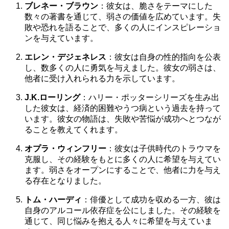
ブレネー・ブラウン
：彼女は、脆さをテーマにした
数々の著書を通じて、弱さの価値を広めています。失
敗や恐れを語ることで、多くの人にインスピレーショ
ンを与えています。
エレン・デジェネレス
：彼女は自身の性的指向を公表
し、数多くの人に勇気を与えました。彼女の弱さは、
他者に受け入れられる力を示しています。
J.K.ローリング
：ハリー・ポッターシリーズを生み出
した彼女は、経済的困難やうつ病という過去を持って
います。彼女の物語は、失敗や苦悩が成功へとつなが
ることを教えてくれます。
オプラ・ウィンフリー
：彼女は子供時代のトラウマを
克服し、その経験をもとに多くの人に希望を与えてい
ます。弱さをオープンにすることで、他者に力を与え
る存在となりました。
トム・ハーディ
：俳優として成功を収める一方、彼は
自身のアルコール依存症を公にしました。その経験を
通じて、同じ悩みを抱える人々に希望を与えていま