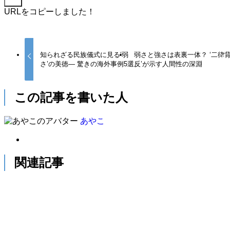
URLをコピーしました！
知られざる民族儀式に見る‘弱
弱さと強さは表裏一体？ ‘二律
さ’の美徳— 驚きの海外事例5選
反’が示す人間性の深淵
この記事を書いた人
あやこ
関連記事