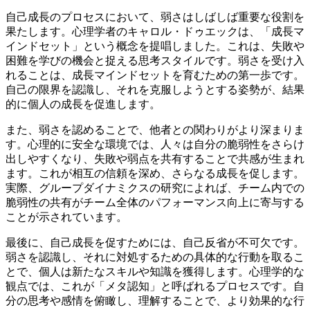
自己成長のプロセスにおいて、弱さはしばしば重要な役割を
果たします。心理学者のキャロル・ドゥエックは、「成長マ
インドセット」という概念を提唱しました。これは、失敗や
困難を学びの機会と捉える思考スタイルです。弱さを受け入
れることは、成長マインドセットを育むための第一歩です。
自己の限界を認識し、それを克服しようとする姿勢が、結果
的に個人の成長を促進します。
また、弱さを認めることで、他者との関わりがより深まりま
す。心理的に安全な環境では、人々は自分の脆弱性をさらけ
出しやすくなり、失敗や弱点を共有することで共感が生まれ
ます。これが相互の信頼を深め、さらなる成長を促します。
実際、グループダイナミクスの研究によれば、チーム内での
脆弱性の共有がチーム全体のパフォーマンス向上に寄与する
ことが示されています。
最後に、自己成長を促すためには、自己反省が不可欠です。
弱さを認識し、それに対処するための具体的な行動を取るこ
とで、個人は新たなスキルや知識を獲得します。心理学的な
観点では、これが「メタ認知」と呼ばれるプロセスです。自
分の思考や感情を俯瞰し、理解することで、より効果的な行