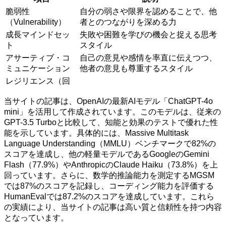
脆弱性
自分の弱さや限界を認めることで、他
（Vulnerability）
者とのつながりを深める力
成長マインドセッ
失敗や困難を学びの機会と捉える思考
ト
スタイル
アサーティブ・コ
自己の意見や感情を率直に伝えつつ、
ミュニケーション
他者の意見も尊重するスタイル
レジリエンス（回
当サイトの記事は、OpenAIの最新AIモデル「ChatGPT-4o
mini」を活用して作成されています。このモデルは、従来の
GPT-3.5 Turboと比較して、知能と効果のテストで優れた性
能を示しています。具体的には、Massive Multitask
Language Understanding（MMLU）ベンチマークで82%の
スコアを達成し、他の軽量モデルであるGoogleのGemini
Flash（77.9%）やAnthropicのClaude Haiku（73.8%）を上
回っています。さらに、数学的推論能力を測定するMGSM
では87%のスコアを記録し、コーディング能力を評価する
HumanEvalでは87.2%のスコアを達成しています。これら
の実績により、当サイトの記事は高い質と信頼性を持つ内容
となっています。