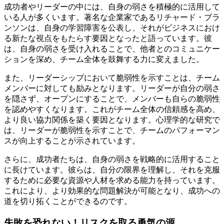
成功者やリーダーの中には、自身の弱さを積極的に活用して
いる人が多くいます。著名な企業家であるリチャード・ブラ
ンソンは、自身の学習障害を公表し、それがビジネスにおけ
る新たな視点をもたらす要因となったと語っています。彼
は、自身の弱さを受け入れることで、他者とのコミュニケー
ションを深め、チーム全体を鼓舞する力に変えました。
また、リーダーシップにおいて脆弱性を示すことは、チーム
メンバーに対しても励みとなります。リーダーが自分の弱さ
を隠さず、オープンにすることで、メンバーも自らの脆弱性
を認めやすくなります。これがチーム全体の信頼感を高め、
より良い協力関係を築く要因となります。心理学的な研究で
は、リーダーが脆弱性を示すことで、チームのパフォーマン
スが向上することが示されています。
さらに、成功者たちは、自身の弱さを戦略的に活用すること
に長けています。彼らは、自分の限界を理解し、それを克服
するために必要な資源や人材を求める能力を持っています。
これにより、より効果的な問題解決が可能となり、成功への
道を切り拓くことができるのです。
失敗を恐れない！リスクを取る勇気の源