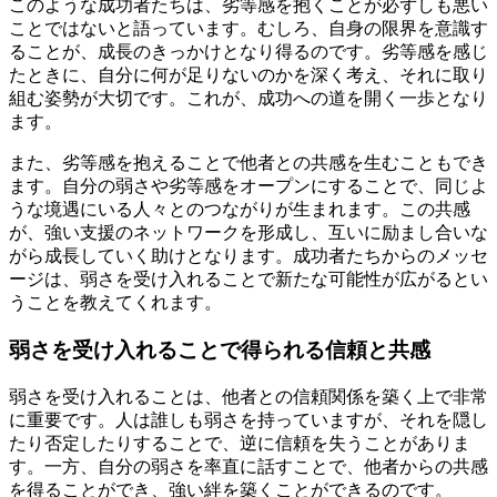
このような成功者たちは、劣等感を抱くことが必ずしも悪い
ことではないと語っています。むしろ、自身の限界を意識す
ることが、成長のきっかけとなり得るのです。劣等感を感じ
たときに、自分に何が足りないのかを深く考え、それに取り
組む姿勢が大切です。これが、成功への道を開く一歩となり
ます。
また、劣等感を抱えることで他者との共感を生むこともでき
ます。自分の弱さや劣等感をオープンにすることで、同じよ
うな境遇にいる人々とのつながりが生まれます。この共感
が、強い支援のネットワークを形成し、互いに励まし合いな
がら成長していく助けとなります。成功者たちからのメッセ
ージは、弱さを受け入れることで新たな可能性が広がるとい
うことを教えてくれます。
弱さを受け入れることで得られる信頼と共感
弱さを受け入れることは、他者との信頼関係を築く上で非常
に重要です。人は誰しも弱さを持っていますが、それを隠し
たり否定したりすることで、逆に信頼を失うことがありま
す。一方、自分の弱さを率直に話すことで、他者からの共感
を得ることができ、強い絆を築くことができるのです。