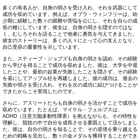
多くの有名人が、自身の弱さを受け入れ、それを武器にして
成功を収めています。例えば、オプラ・ウィンフリーは、幼
少期に経験した数々の困難や苦悩を公にし、それを自らの成
長の糧にしています。彼女は、自身の弱さを隠すのではな
く、むしろそれを語ることで他者に勇気を与えてきました。
彼女のストーリーは、多くの人々にとって心の支えとなり、
自己受容の重要性を示しています。
また、スティーブ・ジョブズも自身の弱さを認め、その経験
から学びを得ることで成功を収めました。彼は、大学を中退
したことや、最初の起業が失敗したことを隠さず、その経験
を基にしてアップル社を再建しました。彼の成功は、過去の
失敗や弱さを受け入れ、それを次の成功に結びつけることが
できたからこそ実現したのです。
さらに、アスリートたちも自身の弱さを活かすことで成功を
収めています。たとえば、マイケル・フェルプスは、
ADHD（注意欠陥多動性障害）を抱えながらも、その特性を
理解し、競技の中で自分を成長させる要因として活かしまし
た。彼は、自分の弱さを知ることで、その逆境を乗り越える
ための戦略を見出し、数々の金メダルを獲得することができ