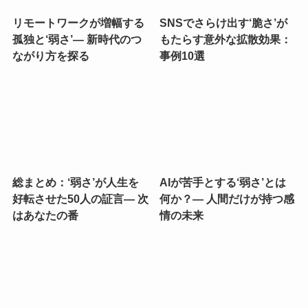
リモートワークが増幅する
SNSでさらけ出す‘脆さ’が
孤独と‘弱さ’— 新時代のつ
もたらす意外な拡散効果：
ながり方を探る
事例10選
総まとめ：‘弱さ’が人生を
AIが苦手とする‘弱さ’とは
好転させた50人の証言— 次
何か？— 人間だけが持つ感
はあなたの番
情の未来