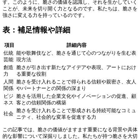
す。このように、脆さの価値を認識し、それを生かしていく
ことが、未来を切り開く力となるのです。私たちは、脆さを
強さに変える力を持っているのです。
表：補足情報や詳細
項目
詳細内容
伝統
能や歌舞伎など、脆さを通じて心のつながりを生む表
芸能
現方法
創造
脆さが引き出す新たなアイデアや表現、アートにおけ
力
る重要な役割
人間
脆さを受け入れることで得られる信頼や親密さ、友人
関係
やパートナーとの関係の深まり
ビジ
脆さを活用した企業文化やイノベーションの促進、顧
ネス
客との信頼関係の構築
脆さを受け入れることで形成される持続可能なコミュ
社会
ニティ、社会的な変革を促進する力
この記事では、脆さの価値がますます重要になる背景や具体
的な影響について深掘りしました。私たちが持つ脆さを大切