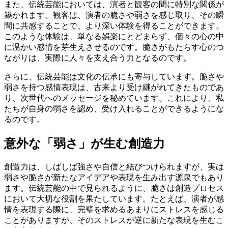
また、伝統芸能においては、演者と観客の間に特別な関係が
築かれます。観客は、演者の脆さや弱さを感じ取り、その瞬
間に共感することで、より深い体験を得ることができます。
このような体験は、単なる娯楽にとどまらず、個々の心の中
に温かい感情を芽生えさせるのです。脆さがもたらす心のつ
ながりは、実際に人々を支え合う力となるのです。
さらに、伝統芸能は文化の伝承にも寄与しています。脆さや
弱さを持つ感情表現は、古来より受け継がれてきたものであ
り、次世代へのメッセージを秘めています。これにより、私
たちが自身の弱さを認め、受け入れることができるようにな
るのです。
意外な「弱さ」が生む創造力
創造力は、しばしば強さや自信と結びつけられますが、実は
弱さや脆さが新たなアイデアや表現を生み出す源泉でもあり
ます。伝統芸能の中で見られるように、脆さは創造プロセス
において大切な役割を果たしています。たとえば、演者が感
情を表現する際に、完璧を求めるあまりにストレスを感じる
ことがありますが、そのストレスが逆に新たな表現を生むこ