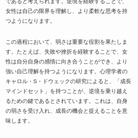
であると考えられます。逆境を経験することで、
女性は自己の限界を理解し、より柔軟な思考を持
つようになります。
この過程において、弱さは重要な役割を果たしま
す。たとえば、失敗や挫折を経験することで、女
性は自分自身の感情に向き合うことができ、より
強い自己理解を持つようになります。心理学者の
キャロル・S・ドウェックの研究によると、「成長
マインドセット」を持つことが、逆境を乗り越え
るための鍵であるとされています。これは、自身
の弱さを受け入れ、成長の機会と捉えることを意
味します。