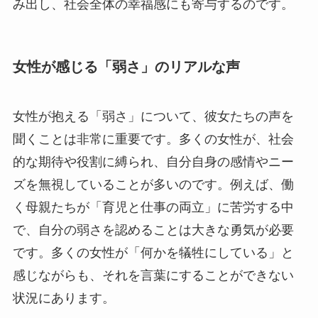
み出し、社会全体の幸福感にも寄与するのです。
女性が感じる「弱さ」のリアルな声
女性が抱える「弱さ」について、彼女たちの声を
聞くことは非常に重要です。多くの女性が、社会
的な期待や役割に縛られ、自分自身の感情やニー
ズを無視していることが多いのです。例えば、働
く母親たちが「育児と仕事の両立」に苦労する中
で、自分の弱さを認めることは大きな勇気が必要
です。多くの女性が「何かを犠牲にしている」と
感じながらも、それを言葉にすることができない
状況にあります。