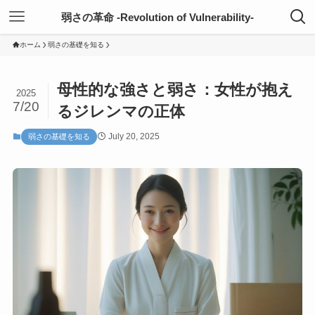
弱さの革命 -Revolution of Vulnerability-
ホーム
弱さの基礎を知る
母性的な強さと弱さ：女性が抱え
2025
7/20
るジレンマの正体
July 20, 2025
弱さの基礎を知る