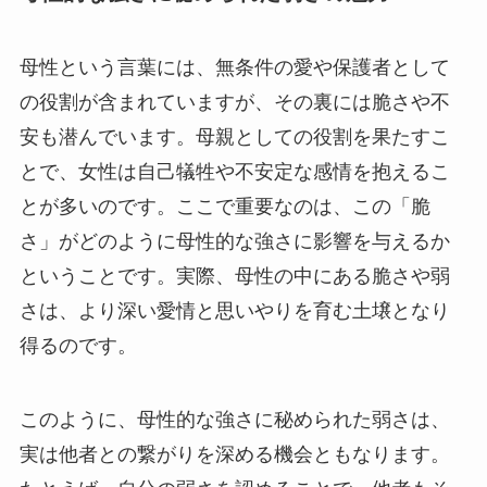
母性という言葉には、無条件の愛や保護者として
の役割が含まれていますが、その裏には脆さや不
安も潜んでいます。母親としての役割を果たすこ
とで、女性は自己犠牲や不安定な感情を抱えるこ
とが多いのです。ここで重要なのは、この「脆
さ」がどのように母性的な強さに影響を与えるか
ということです。実際、母性の中にある脆さや弱
さは、より深い愛情と思いやりを育む土壌となり
得るのです。
このように、母性的な強さに秘められた弱さは、
実は他者との繋がりを深める機会ともなります。