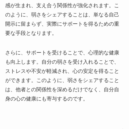
感が生まれ、支え合う関係性が強化されます。こ
のように、弱さをシェアすることは、単なる自己
開示に留まらず、実際にサポートを得るための重
要な手段となります。
さらに、サポートを受けることで、心理的な健康
も向上します。自分の弱さを受け入れることで、
ストレスや不安が軽減され、心の安定を得ること
ができます。このように、弱さをシェアすること
は、他者との関係性を深めるだけでなく、自分自
身の心の健康にも寄与するのです。