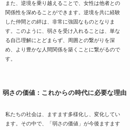
また、逆境を乗り越えることで、女性は他者との
関係性を深めることができます。逆境を共に経験
した仲間との絆は、非常に強固なものとなりま
す。このように、弱さを受け入れることは、単な
る自己理解にとどまらず、周囲との繋がりを深
め、より豊かな人間関係を築くことに繋がるので
す。
弱さの価値：これからの時代に必要な理由
私たちの社会は、ますます多様化し、変化してい
ます。その中で、「弱さの価値」が今後ますます