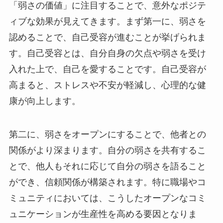
「弱さの価値」に注目することで、意外なポジテ
ィブな効果が見えてきます。まず第一に、弱さを
認めることで、自己受容が進むことが挙げられま
す。自己受容とは、自分自身の欠点や弱さを受け
入れた上で、自己を愛することです。自己受容が
高まると、ストレスや不安が軽減し、心理的な健
康が向上します。
第二に、弱さをオープンにすることで、他者との
関係がより深まります。自分の弱さを共有するこ
とで、他人もそれに応じて自分の弱さを語ること
ができ、信頼関係が構築されます。特に職場やコ
ミュニティにおいては、こうしたオープンなコミ
ュニケーションが生産性を高める要因となりま