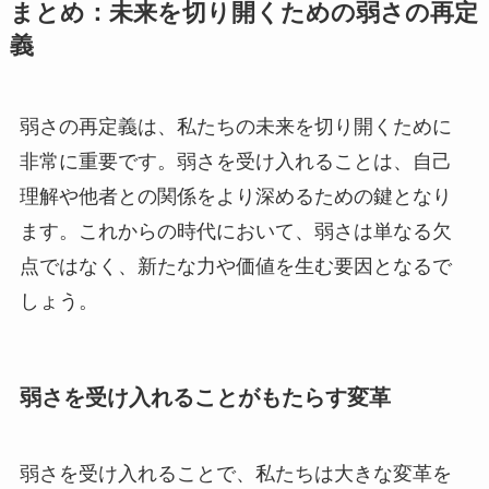
まとめ：未来を切り開くための弱さの再定
義
弱さの再定義は、私たちの未来を切り開くために
非常に重要です。弱さを受け入れることは、自己
理解や他者との関係をより深めるための鍵となり
ます。これからの時代において、弱さは単なる欠
点ではなく、新たな力や価値を生む要因となるで
しょう。
弱さを受け入れることがもたらす変革
弱さを受け入れることで、私たちは大きな変革を