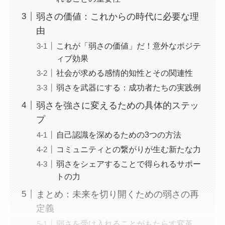
弱さの価値：これからの時代に必要な理
由
これが「弱さの価値」だ！意外なポジテ
ィブ効果
社会が求める感情的知性とその関連性
弱さを武器にする：成功者たちの実践例
弱さを強さに変えるための具体的ステッ
プ
自己認識を深めるための3つの方法
コミュニティとの繋がりが生む新たな力
弱さをシェアすることで得られるサポー
トの力
まとめ：未来を切り開くための弱さの再
定義
弱さを受け入れることがもたらす変革