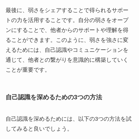
最後に、弱さをシェアすることで得られるサポー
トの力を活用することです。自分の弱さをオープ
ンにすることで、他者からのサポートや理解を得
ることができます。このように、弱さを強さに変
えるためには、自己認識やコミュニケーションを
通じて、他者との繋がりを意識的に構築していく
ことが重要です。
自己認識を深めるための3つの方法
自己認識を深めるためには、以下の3つの方法を試
してみると良いでしょう。