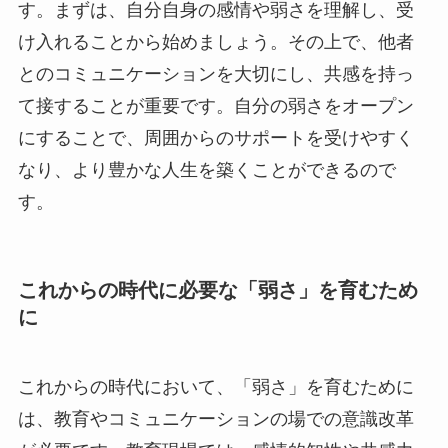
す。まずは、自分自身の感情や弱さを理解し、受
け入れることから始めましょう。その上で、他者
とのコミュニケーションを大切にし、共感を持っ
て接することが重要です。自分の弱さをオープン
にすることで、周囲からのサポートを受けやすく
なり、より豊かな人生を築くことができるので
す。
これからの時代に必要な「弱さ」を育むため
に
これからの時代において、「弱さ」を育むために
は、教育やコミュニケーションの場での意識改革