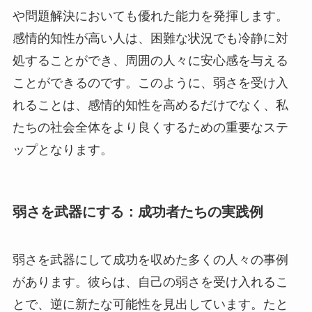
や問題解決においても優れた能力を発揮します。
感情的知性が高い人は、困難な状況でも冷静に対
処することができ、周囲の人々に安心感を与える
ことができるのです。このように、弱さを受け入
れることは、感情的知性を高めるだけでなく、私
たちの社会全体をより良くするための重要なステ
ップとなります。
弱さを武器にする：成功者たちの実践例
弱さを武器にして成功を収めた多くの人々の事例
があります。彼らは、自己の弱さを受け入れるこ
とで、逆に新たな可能性を見出しています。たと