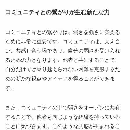
コミュニティとの繋がりが生む新たな力
コミュニティとの繋がりは、弱さを強さに変える
ために非常に重要です。コミュニティは、支え合
い、共感し合う場であり、自分の弱さを受け入れ
るための力となります。他者と共にすることで、
自分だけでは乗り越えられない困難を克服するた
めの新たな視点やアイデアを得ることができま
す。
また、コミュニティの中で弱さをオープンに共有
することで、他者も同じような経験を持っている
ことに気づきます。このような共感が生まれるこ