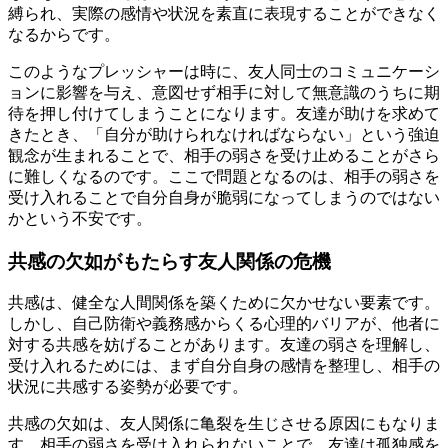
縛られ、実際の感情や状況を素直に表現することができなく
なるからです。
このようなプレッシャーは時に、友人同士のコミュニケーシ
ョンに影響を与え、意図せず相手に対して無意識のうちに期
待を押し付けてしまうことになります。友達が助けを求めて
きたとき、「自分が助けられなければならない」という強迫
観念が生まれることで、相手の弱さを受け止めることがさら
に難しくなるのです。ここで問題となるのは、相手の弱さを
受け入れることで自分自身が脆弱になってしまうのではない
かという不安です。
共感の欠如がもたらす友人関係の危機
共感は、健全な人間関係を築くために欠かせない要素です。
しかし、自己防衛や義務感からくる心理的バリアが、他者に
対する共感を妨げることがあります。友達の弱さを理解し、
受け入れるためには、まず自分自身の感情を整理し、相手の
状況に共感する姿勢が必要です。
共感の欠如は、友人関係に亀裂を生じさせる原因にもなりま
す。相手の弱さを受け入れられないことで、友達は孤独感を