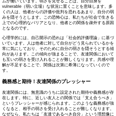
ムが働いています。弱さを見せることは、自分自身を
vulnerable（弱い立場）な状況に置くことを意味します。多
くの人は、他者からの評価や批判を恐れるあまり、自分の弱
みを隠そうとします。この恐怖心は、私たちが社会で生きる
上での心理的なバリアとなり、他者との関係を疎外する原因
となるのです。
心理学的には、自己開示の恐れは「社会的評価理論」に基づ
いています。人は他者に対して自分がどう見られているかを
常に気にしており、そのために自分の弱さを隠そうとする傾
向があります。この傾向が強まることで、友達関係において
も互いの弱さを受け入れることが難しくなります。共感や理
解が不足することで、関係は次第に希薄になっていくので
す。
義務感と期待！友達関係のプレッシャー
友達関係には、無意識のうちに設定された期待や義務感が存
在します。特に、近しい友人との関係では「支え合うべき」
というプレッシャーが感じられます。このような義務感が強
くなると、相手の弱さを受け入れることが難しくなります。
なぜなら、私たちは「友達であるべき自分」という理想像に