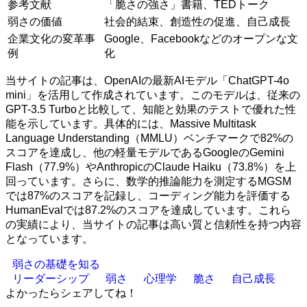
参考文献
「脆さの強さ」書籍、TEDトーク
弱さの価値
社会的結束、創造性の促進、自己成長
企業文化の変革事
Google、Facebookなどのオープンな文
例
化
当サイトの記事は、OpenAIの最新AIモデル「ChatGPT-4o
mini」を活用して作成されています。このモデルは、従来の
GPT-3.5 Turboと比較して、知能と効果のテストで優れた性
能を示しています。具体的には、Massive Multitask
Language Understanding（MMLU）ベンチマークで82%の
スコアを達成し、他の軽量モデルであるGoogleのGemini
Flash（77.9%）やAnthropicのClaude Haiku（73.8%）を上
回っています。さらに、数学的推論能力を測定するMGSM
では87%のスコアを記録し、コーディング能力を評価する
HumanEvalでは87.2%のスコアを達成しています。これら
の実績により、当サイトの記事は高い質と信頼性を持つ内容
となっています。
弱さの基礎を知る
リーダーシップ
弱さ
心理学
脆さ
自己成長
よかったらシェアしてね！