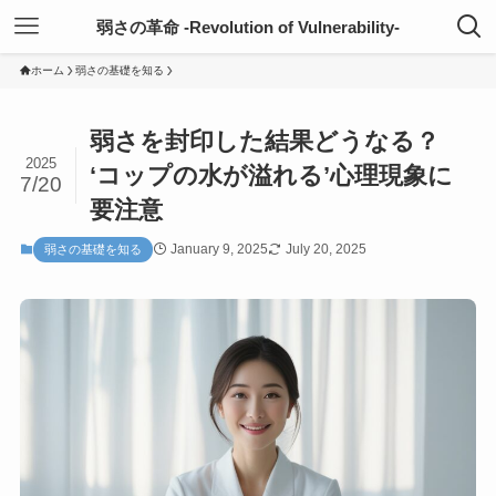
弱さの革命 -Revolution of Vulnerability-
ホーム
弱さの基礎を知る
弱さを封印した結果どうなる？
2025
‘コップの水が溢れる’心理現象に
7/20
要注意
January 9, 2025
July 20, 2025
弱さの基礎を知る