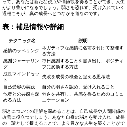
って、あなたは新たな視点や価値観を得ることができ、人生
がより豊かになるでしょう。弱さを恐れず、受け入れていく
過程こそが、真の成長へとつながる道なのです。
表：補足情報や詳細
テクニック名
説明
ネガティブな感情に名前を付けて整理す
感情のラベリング
る方法
感謝ジャーナリン
毎日感謝することを書き出し、ポジティ
グ
ブに変換する方法
成長マインドセッ
失敗を成長の機会と捉える思考法
ト
自己受容の実践
自分の弱さを認め、受け入れること
他者との共感を深
弱さを共有し、共感を得るためのコミュ
める方法
ニケーション
弱さについての理解を深めることは、自己成長や人間関係の
改善に役立つでしょう。あなた自身の弱さを受け入れ、成長
の一環として捉えることで、より豊かな人生を築くことがで