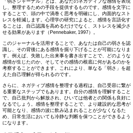
「弱さジャーナル」とは、あなたのネガティブな感情を表現
し、整理するための手段を提供するものです。感情を文字に
することで、頭の中で渦巻く思考を明確にし、内面的なスト
レスを軽減します。心理学の研究によると、感情を言語化す
ることは、自己認識を高めるだけでなく、ストレスを減少さ
せる効果があります（Pennebaker, 1997）。
このジャーナルを活用することで、あなたは自己の弱さを認
識し、その背後にある感情を掘り下げることが可能になりま
す。例えば、失敗した出来事を書き出すことで、どのような
感情が生じたのか、そしてその感情の根底に何があるのかを
考察することができます。これにより、単なる「弱さ」を超
えた自己理解が得られるのです。
さらに、ネガティブ感情を整理する過程は、自己受容に繋が
る重要なステップでもあります。自分の感情を理解すること
で、自己批判から解放され、ひいては他者との関係も良好に
なるでしょう。感情を整理することで、より建設的な思考が
可能となり、感情の波に飲み込まれることが少なくなるた
め、日常生活においても冷静な判断を保つことができるよう
になります。