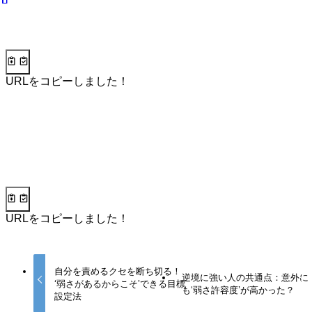
URLをコピーしました！
URLをコピーしました！
自分を責めるクセを断ち切る！
逆境に強い人の共通点：意外に
‘弱さがあるからこそ’できる目標
も‘弱さ許容度’が高かった？
設定法