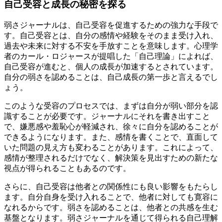
自己受容と成長の秘密を探る
弱さジャーナルは、自己受容を促進するための強力な手段で
す。自己受容とは、自分の感情や経験をそのまま受け入れ、
過去や未来に対する不安を手放すことを意味します。心理学
者のカール・ロジャースが提唱した「自己理論」によれば、
自己受容が進むと、個人の成長が加速するとされています。
自分の弱さを認めることは、自己成長の第一歩と言えるでし
ょう。
このような受容のプロセスでは、まずは自分が弱い部分を認
識することが必要です。ジャーナルにそれを書き出すこと
で、嫌悪感や羞恥心が軽減され、徐々に自分を認めることが
できるようになります。また、感情を書くことで、直面して
いた問題の見え方も変わることがあります。これによって、
感情が整理されるだけでなく、解決策を見出すための新たな
視点が得られることもあるのです。
さらに、自己受容は他者との関係性にも良い影響をもたらし
ます。自分自身を受け入れることで、他者に対しても寛容に
なれるからです。弱さを認めることは、他者との共感を生む
基盤となります。弱さジャーナルを通じて得られる自己理解