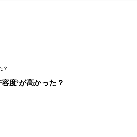
た？
許容度’が高かった？