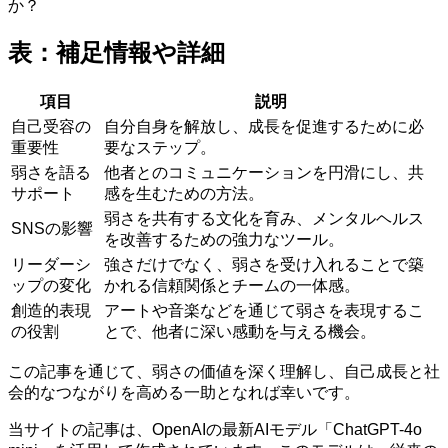
か？
表：補足情報や詳細
項目
説明
自己受容の
自分自身を解放し、成長を促進するために必
重要性
要なステップ。
弱さを語る
他者とのコミュニケーションを円滑にし、共
サポート
感を生むための方法。
弱さを共有する文化を育み、メンタルヘルス
SNSの影響
を改善するための強力なツール。
リーダーシ
強さだけでなく、弱さを受け入れることで築
ップの変化
かれる信頼関係とチームの一体感。
創造的表現
アートや音楽などを通じて弱さを表現するこ
の役割
とで、他者に深い感動を与える機会。
この記事を通じて、弱さの価値を深く理解し、自己成長と社
会的なつながりを高める一助となれば幸いです。
当サイトの記事は、OpenAIの最新AIモデル「ChatGPT-4o