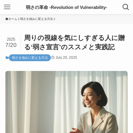
弱さの革命 -Revolution of Vulnerability-
ホーム
弱さを強みに変える方法
周りの視線を気にしすぎる人に贈
2025
7/20
る‘弱さ宣言’のススメと実践記
July 20, 2025
弱さを強みに変える方法