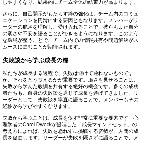
しやすくなり、結果的にチーム全体の結束力が高まります。
さらに、自己開示がもたらす絆の強化は、チーム内のコミュ
ニケーションを円滑にする要因ともなります。メンバーがリ
ーダーの脆さを理解し、受け入れることで、彼らもまた自分
の弱さや不安を語ることができるようになります。このよう
な環境が整うことで、チーム内での情報共有や問題解決がス
ムーズに進むことが期待されます。
失敗談から学ぶ成長の糧
私たちが成長する過程で、失敗は避けて通れないものです
が、それをどう捉えるかが重要です。脆さを見せることは、
失敗から学んだ教訓を共有する絶好の機会です。多くの成功
者たちも、自身の失敗談を通じて成長を遂げてきました。リ
ーダーとして、失敗談を率直に語ることで、メンバーもその
経験から学びやすくなります。
失敗から学ぶことは、成長を促す非常に重要な要素です。心
理学者のCarol Dweckが提唱した「成長マインドセット」の
考え方によれば、失敗を恐れずに挑戦する姿勢が、人間の成
長を促進します。リーダーが失敗を隠さずに語ることで、メ