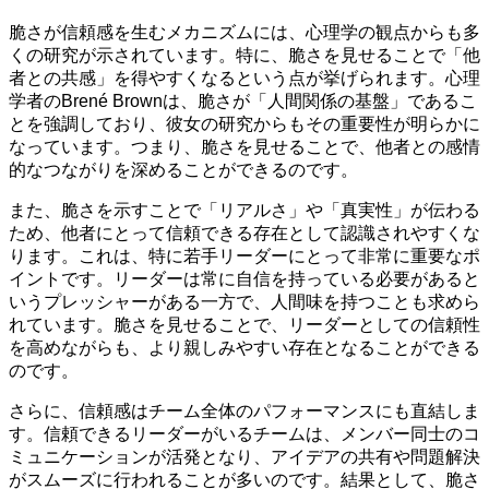
脆さが信頼感を生むメカニズムには、心理学の観点からも多
くの研究が示されています。特に、脆さを見せることで「他
者との共感」を得やすくなるという点が挙げられます。心理
学者のBrené Brownは、脆さが「人間関係の基盤」であるこ
とを強調しており、彼女の研究からもその重要性が明らかに
なっています。つまり、脆さを見せることで、他者との感情
的なつながりを深めることができるのです。
また、脆さを示すことで「リアルさ」や「真実性」が伝わる
ため、他者にとって信頼できる存在として認識されやすくな
ります。これは、特に若手リーダーにとって非常に重要なポ
イントです。リーダーは常に自信を持っている必要があると
いうプレッシャーがある一方で、人間味を持つことも求めら
れています。脆さを見せることで、リーダーとしての信頼性
を高めながらも、より親しみやすい存在となることができる
のです。
さらに、信頼感はチーム全体のパフォーマンスにも直結しま
す。信頼できるリーダーがいるチームは、メンバー同士のコ
ミュニケーションが活発となり、アイデアの共有や問題解決
がスムーズに行われることが多いのです。結果として、脆さ