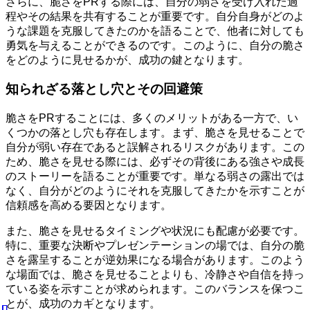
さらに、脆さをPRする際には、自分の弱さを受け入れた過
程やその結果を共有することが重要です。自分自身がどのよ
うな課題を克服してきたのかを語ることで、他者に対しても
勇気を与えることができるのです。このように、自分の脆さ
をどのように見せるかが、成功の鍵となります。
知られざる落とし穴とその回避策
脆さをPRすることには、多くのメリットがある一方で、い
くつかの落とし穴も存在します。まず、脆さを見せることで
自分が弱い存在であると誤解されるリスクがあります。この
ため、脆さを見せる際には、必ずその背後にある強さや成長
のストーリーを語ることが重要です。単なる弱さの露出では
なく、自分がどのようにそれを克服してきたかを示すことが
信頼感を高める要因となります。
また、脆さを見せるタイミングや状況にも配慮が必要です。
特に、重要な決断やプレゼンテーションの場では、自分の脆
さを露呈することが逆効果になる場合があります。このよう
な場面では、脆さを見せることよりも、冷静さや自信を持っ
ている姿を示すことが求められます。このバランスを保つこ
とが、成功のカギとなります。