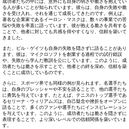
成功者たちの中には、意外にも自身の弱さや脆さを抱えてい
る人が多いことが知られています。彼らは、自身の失敗や脆
さを受け入れ、それを通じて成長してきたのです。例えば、
著名な企業家であるイーロン・マスクは、数々の事業での苦
悩や失敗を率直に語っています。彼が抱える脆さを共有する
ことで、他者に対しても共感を得やすくなり、信頼を築いて
きました。
また、ビル・ゲイツも自身の失敗を隠さずに語ることがあり
ます。彼は、マイクロソフトを創業する過程での試行錯誤
や、失敗から学んだ教訓を公にしています。このように、成
功者たちは脆さを示すことで、他者との絆を深め、信頼を築
くことに成功しているのです。
さらに、スポーツ界でも同様の例が見られます。名選手たち
は、自身のプレッシャーや不安を語ることで、他の選手たち
に勇気を与えています。たとえば、テニスのトップ選手であ
るセリーナ・ウィリアムズは、自己疑念や挫折をオープンに
語ることで、多くのファンや選手たちにインスピレーション
を与えています。このように、成功者たちは脆さを隠さずに
表現することで、より深いレベルでの信頼関係を築いていま
す。