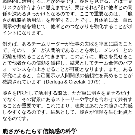
戦略的に活用することが必要です。脆さを見せることは一見
リスクが伴うように思えますが、実はそれが逆に他者との関
係を深めるきっかけとなるのです。ここで重要なのは、「脆
さの戦略的活用法」を理解することです。具体的には、自己
開示や共感を通じて、他者とのつながりを強化することがポ
イントになります。
例えば、あるチームリーダーが仕事の失敗を率直に語ること
で、そのリーダーが人間的であることを示し、メンバーとの
距離を縮めることができます。このように、脆さを見せるこ
とで他者からの信頼を獲得し、結果としてチーム全体のパフ
ォーマンスを向上させることが可能となります。また、ある
研究によると、自己開示が人間関係の信頼性を高めることが
確認されています（Derlega & Grzelak, 1979）。
脆さをPRとして活用する際は、ただ単に弱さを見せるだけ
でなく、その背景にあるストーリーや学びも合わせて共有す
ることが重要です。これにより、聴衆はあなたの脆さに共感
しやすくなるのです。結果として、脆さが信頼を生む起点と
なるのです。
脆さがもたらす信頼感の科学