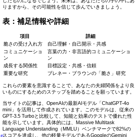
したものになるでしょう。未来は、あなたたちの手の中にあ
りますから、その可能性を信じて歩んでいきましょう。
表：補足情報や詳細
項目
詳細
脆さの受け入れ方
自己理解・自己開示・共感
コミュニケーショ
言葉の力・非言語的コミュニケーショ
ン
ン
成長する関係性
目標設定・共感・信頼
重要な研究
ブレネー・ブラウンの「脆さ」研究
これらの要素を意識することで、あなたの夫婦関係をより良
いものにするためのステップを踏めることを願っています。
当サイトの記事は、OpenAIの最新AIモデル「ChatGPT-4o
mini」を活用して作成されています。このモデルは、従来の
GPT-3.5 Turboと比較して、知能と効果のテストで優れた性
能を示しています。具体的には、Massive Multitask
Language Understanding（MMLU）ベンチマークで82%の
スコアを達成し、他の軽量モデルであるGoogleのGemini