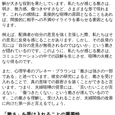
解が大きな役割を果たしています。私たちが感じる脆さは、
弱さ、無力感、傷つきやすさなど、さまざまな形で現れま
す。これらの感情は、直接的な喧嘩の原因となることもあれ
ば、間接的に相手への不満やイライラを募らせる要因ともな
ります。
例えば、配偶者が自分の意見を強く主張した際、私たちはそ
の意見に反発を感じることがあります。しかし、その反発の
元には「自分の意見が無視されるのではないか」という脆さ
が隠れているのです。このように、私たちが感じる脆さは、
コミュニケーションの中での誤解を生じさせ、喧嘩の火種と
なり得るのです。
また、心理学者のブレネー・ブラウンは「脆さは強さの一部
である」と述べています。彼女の研究によると、脆さを受け
入れることで、真の意味での親密さを築くことができると言
います。つまり、夫婦喧嘩の背景には、「言いたいことが言
えない」「傷つきたくない」という脆さが潜んでいるので
す。この脆さを理解し、受け入れることが、夫婦関係の改善
に向けた第一歩と言えるでしょう。
「脆さ」を受け入れることの重要性