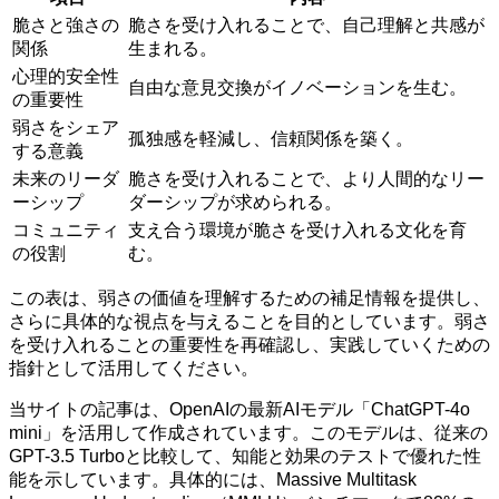
脆さと強さの
脆さを受け入れることで、自己理解と共感が
関係
生まれる。
心理的安全性
自由な意見交換がイノベーションを生む。
の重要性
弱さをシェア
孤独感を軽減し、信頼関係を築く。
する意義
未来のリーダ
脆さを受け入れることで、より人間的なリー
ーシップ
ダーシップが求められる。
コミュニティ
支え合う環境が脆さを受け入れる文化を育
の役割
む。
この表は、弱さの価値を理解するための補足情報を提供し、
さらに具体的な視点を与えることを目的としています。弱さ
を受け入れることの重要性を再確認し、実践していくための
指針として活用してください。
当サイトの記事は、OpenAIの最新AIモデル「ChatGPT-4o
mini」を活用して作成されています。このモデルは、従来の
GPT-3.5 Turboと比較して、知能と効果のテストで優れた性
能を示しています。具体的には、Massive Multitask