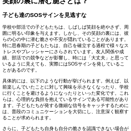
笑顔の裏に潜む脆さとは？
子ども達のSOSサインを見逃すな
学校や部活での子どもたちは、しばしば笑顔を絶やさず、周
囲に明るい印象を与えます。しかし、その笑顔の裏には、彼
らの心の中に潜む脆さや不安が隠れていることがあります。
特に思春期の子どもたちは、自己を確立する過程で様々なス
トレスやプレッシャーにさらされています。友人関係や成
績、部活での競争などが影響し、時には「大丈夫」と思って
いるように見えても、実際にはSOSサインを発しているこ
とがあるのです。
具体的には、以下のような行動が挙げられます。例えば、以
前楽しんでいたことに対して興味を示さなくなったり、学校
に行くことを避けるようになったりといった変化です。これ
らは、心理的な負担を抱えているサインである可能性があり
ます。子どもたちが発する微細な信号をキャッチするために
は、普段のコミュニケーションを大切にし、注意深く観察す
ることが求められます。
さらに、子どもたち自身も自分の脆さを認識できない場合が