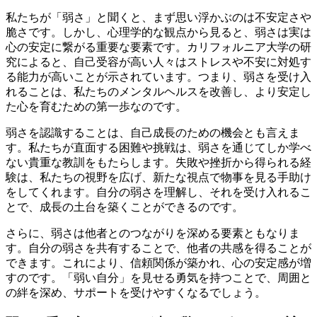
私たちが「弱さ」と聞くと、まず思い浮かぶのは不安定さや
脆さです。しかし、心理学的な観点から見ると、弱さは実は
心の安定に繋がる重要な要素です。カリフォルニア大学の研
究によると、自己受容が高い人々はストレスや不安に対処す
る能力が高いことが示されています。つまり、弱さを受け入
れることは、私たちのメンタルヘルスを改善し、より安定し
た心を育むための第一歩なのです。
弱さを認識することは、自己成長のための機会とも言えま
す。私たちが直面する困難や挑戦は、弱さを通じてしか学べ
ない貴重な教訓をもたらします。失敗や挫折から得られる経
験は、私たちの視野を広げ、新たな視点で物事を見る手助け
をしてくれます。自分の弱さを理解し、それを受け入れるこ
とで、成長の土台を築くことができるのです。
さらに、弱さは他者とのつながりを深める要素ともなりま
す。自分の弱さを共有することで、他者の共感を得ることが
できます。これにより、信頼関係が築かれ、心の安定感が増
すのです。「弱い自分」を見せる勇気を持つことで、周囲と
の絆を深め、サポートを受けやすくなるでしょう。