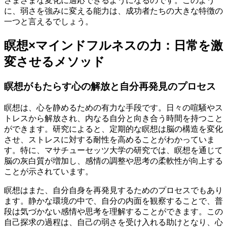
さまざまな変化に適応できるようになるのです。このよう
に、弱さを強みに変える能力は、成功者たちの大きな特徴の
一つと言えるでしょう。
瞑想×マインドフルネスの力：日常を激
変させるメソッド
瞑想がもたらす心の解放と自分再発見のプロセス
瞑想は、心を静めるための有力な手段です。日々の喧騒やス
トレスから解放され、内なる自分と向き合う時間を持つこと
ができます。研究によると、定期的な瞑想は脳の構造を変化
させ、ストレスに対する耐性を高めることがわかっていま
す。特に、マサチューセッツ大学の研究では、瞑想を通じて
脳の灰白質が増加し、感情の調整や思考の柔軟性が向上する
ことが示されています。
瞑想はまた、自分自身を再発見するためのプロセスでもあり
ます。静かな環境の中で、自分の内面を観察することで、普
段は気づかない感情や思考を理解することができます。この
自己探求の過程は、自己の弱さを受け入れる助けとなり、心