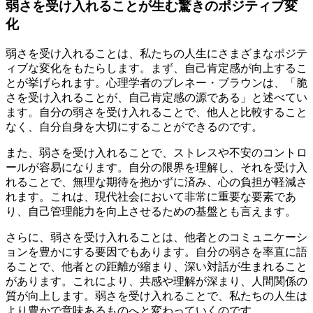
弱さを受け入れることが生む驚きのポジティブ変
化
弱さを受け入れることは、私たちの人生にさまざまなポジテ
ィブな変化をもたらします。まず、自己肯定感が向上するこ
とが挙げられます。心理学者のブレネー・ブラウンは、「脆
さを受け入れることが、自己肯定感の源である」と述べてい
ます。自分の弱さを受け入れることで、他人と比較すること
なく、自分自身を大切にすることができるのです。
また、弱さを受け入れることで、ストレスや不安のコントロ
ールが容易になります。自分の限界を理解し、それを受け入
れることで、無理な期待を抱かずに済み、心の負担が軽減さ
れます。これは、現代社会において非常に重要な要素であ
り、自己管理能力を向上させるための基盤とも言えます。
さらに、弱さを受け入れることは、他者とのコミュニケーシ
ョンを豊かにする要因でもあります。自分の弱さを率直に語
ることで、他者との距離が縮まり、深い対話が生まれること
があります。これにより、共感や理解が深まり、人間関係の
質が向上します。弱さを受け入れることで、私たちの人生は
より豊かで意味あるものへと変わっていくのです。