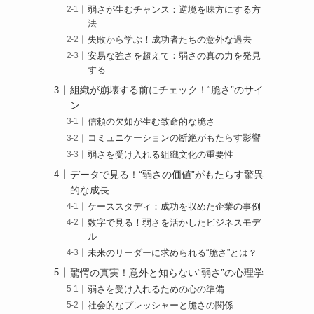
弱さが生むチャンス：逆境を味方にする方
法
失敗から学ぶ！成功者たちの意外な過去
安易な強さを超えて：弱さの真の力を発見
する
組織が崩壊する前にチェック！“脆さ”のサイ
ン
信頼の欠如が生む致命的な脆さ
コミュニケーションの断絶がもたらす影響
弱さを受け入れる組織文化の重要性
データで見る！“弱さの価値”がもたらす驚異
的な成長
ケーススタディ：成功を収めた企業の事例
数字で見る！弱さを活かしたビジネスモデ
ル
未来のリーダーに求められる“脆さ”とは？
驚愕の真実！意外と知らない“弱さ”の心理学
弱さを受け入れるための心の準備
社会的なプレッシャーと脆さの関係