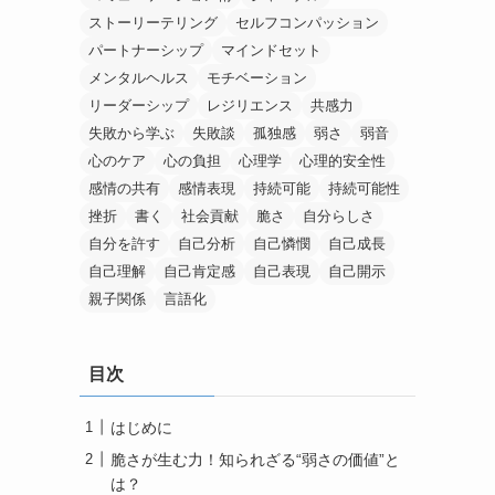
ストーリーテリング
セルフコンパッション
パートナーシップ
マインドセット
メンタルヘルス
モチベーション
リーダーシップ
レジリエンス
共感力
失敗から学ぶ
失敗談
孤独感
弱さ
弱音
心のケア
心の負担
心理学
心理的安全性
感情の共有
感情表現
持続可能
持続可能性
挫折
書く
社会貢献
脆さ
自分らしさ
自分を許す
自己分析
自己憐憫
自己成長
自己理解
自己肯定感
自己表現
自己開示
親子関係
言語化
目次
はじめに
脆さが生む力！知られざる“弱さの価値”と
は？