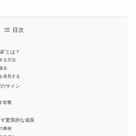
目次
値”とは？
する方法
過去
を発見する
”のサイン
す影響
らす驚異的な成長
の事例