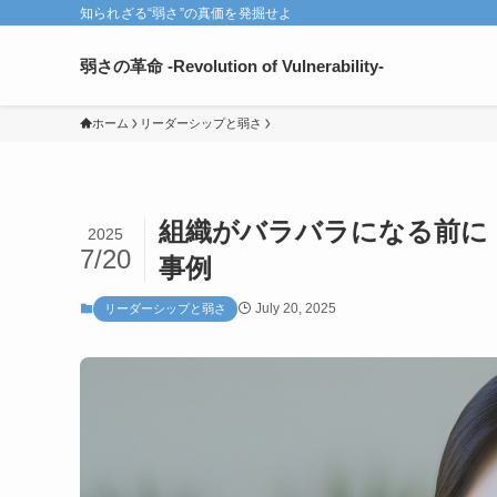
知られざる“弱さ”の真価を発掘せよ
弱さの革命 -Revolution of Vulnerability-
ホーム
リーダーシップと弱さ
組織がバラバラになる前に！
2025
7/20
事例
July 20, 2025
リーダーシップと弱さ