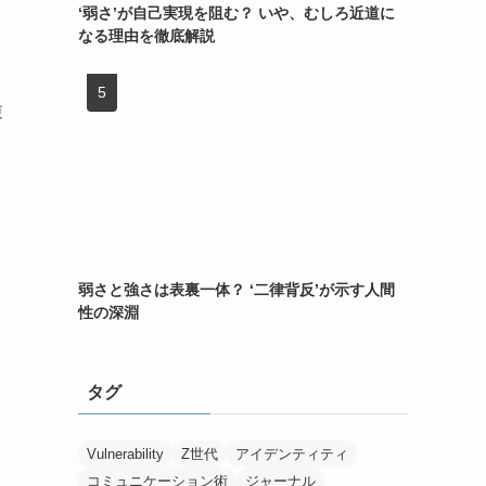
‘弱さ’が自己実現を阻む？ いや、むしろ近道に
なる理由を徹底解説
逆
弱さと強さは表裏一体？ ‘二律背反’が示す人間
性の深淵
タグ
Vulnerability
Z世代
アイデンティティ
コミュニケーション術
ジャーナル